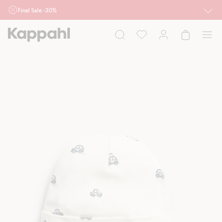
Final Sale -30%
Ważne przy zakupie min. 2 sztuk produktów włączonych w ofertę, również z
działu outlet do 10.8 w sklepach Kappahl i Newbie oraz na kappahl.com. Ofert
nie łączymy
Kobieta
Mężczyzna
Dziecko
Niemowlę
Newbie