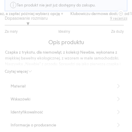
Ten produkt nie jest już dostępny do zakupu.
, a zapłać później wybierz opcję +
Klubowiczu darmowa dostawa od 150
Dopasowanie rozmiaru
9
recenzji
1.75
Za mały
Idealny
Za duży
na
Na
5
Opis produktu
podstawie
8
Czapka z trykotu, dla niemowląt, z kolekcji Newbie, wykonana z
głosów
miękkiej bawełny ekologicznej, z wzorem w małe samochodziki.
Naszywka „Newbie” z przodu. Sprawdzi się jako pierwsza czapka i
jako prezent.
Czytaj więcej
Produkt zawiera 100% bawełny ekologicznej.
Numer artykułu
:
827337
Materiał
Organic cotton- GOTS
Wskazówki
Identyfikowalność
Informacje o producencie