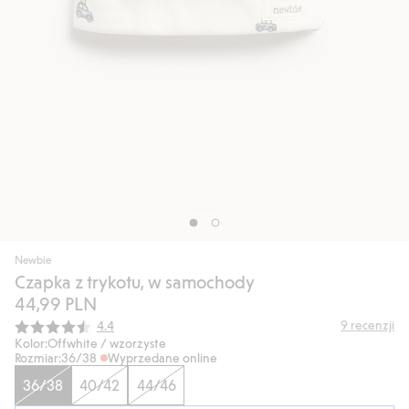
Newbie
Czapka z trykotu, w samochody
44,99 PLN
Średnia ocena:
9
recenzji
4.4
Kolor:
Offwhite / wzorzyste
Rozmiar:
36/38
Wyprzedane online
36/38
40/42
44/46