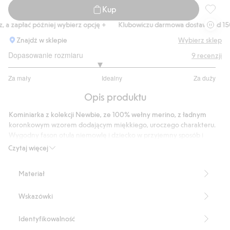
Kup
Kominia
a zapłać później wybierz opcję +
Klubowiczu darmowa dostawa od 150 z
Znajdź w sklepie
Wybierz sklep
Dopasowanie rozmiaru
9
recenzji
2.75
Za mały
Idealny
Za duży
na
Na
5
Opis produktu
podstawie
8
Kominiarka z kolekcji Newbie, ze 100% wełny merino, z ładnym
głosów
koronkowym wzorem dodającym miękkiego, uroczego charakteru.
Wygodny fason otula niemowlę i dziecko w przyjemny sposób i
zapewnia ciepło w chłodne dni.
Czytaj więcej
Produkt zawiera 100% certyfikowanej wełny.
Numer artykułu
:
515908
Materiał
RWS certified wool
Wskazówki
Identyfikowalność