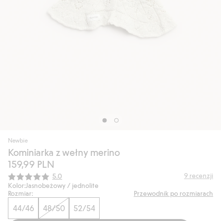
Newbie
Kominiarka z wełny merino
159,99 PLN
Średnia ocena:
9
recenzji
5.0
Kolor:
Jasnobeżowy / jednolite
Rozmiar:
Przewodnik po rozmiarach
44/46
48/50
52/54