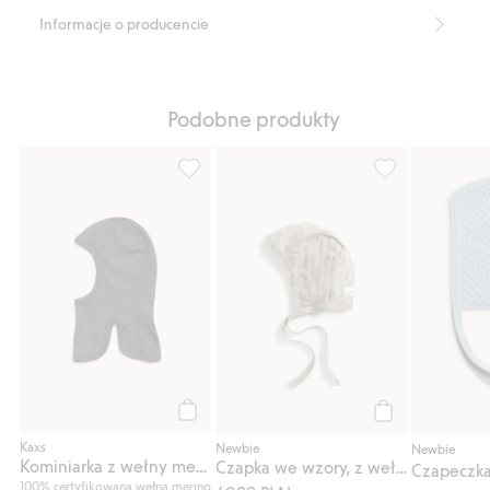
Informacje o producencie
Podobne produkty
Kominiarka z wełny merino, Kaxs, Dodaj do
Czapka we wzory
Kup
Kup
Kaxs
Newbie
Newbie
Kominiarka z wełny merino, Kaxs
Czapka we wzory, z wełny
100% certyfikowana wełna merino