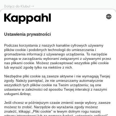
Dołącz do Klubu!
Potrzebujesz pomocy?
Sklep internetowy
Kappahl Club
Częste pytania
Mój profil
O nas
Twoje zamówienie
Kappahl Club
O Kappahl Group
Warunki i zasady
Skontaktuj się z nami
Warunki członkostwa
Zrównoważony rozwój
Ogólne warunki zakupu
Więcej od nas
Znajdź sklep