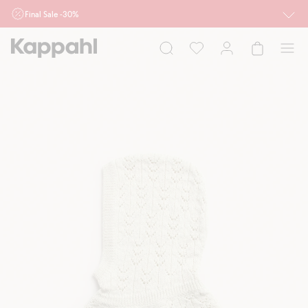
Final Sale -30%
Ważne przy zakupie min. 2 sztuk produktów włączonych w ofertę, również z
działu outlet do 10.8 w sklepach Kappahl i Newbie oraz na kappahl.com. Ofert
nie łączymy
Kobieta
Mężczyzna
Dziecko
Niemowlę
Newbie