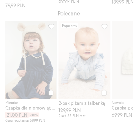
69,99 PLN
139,99 PL
79,99 PLN
Polecane
Popularny
Czapka dla niemowląt, z pluszu, Dodaj do 
2-pak piżam z f
Kup
Kup
2-pak piżam z falbanką
Minories
Newbie
Czapka dla niemowląt, z pluszu
129,99 PLN
21,00 PLN
69,99 PLN
-30%
2 szt.
65 PLN
/szt
Cena regularna: 69,99 PLN