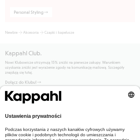
Personal Styling
Newbie
Akcesoria
Czapki i kapelusze
Kappahl Club.
Nowi Klubowicze otrzymują 15% zniżki na pierwsze zakupy. Warunkiem
uzyskania zniżki jest wyrażenie zgody na komunikację mailową. Szczegóły
znajdują się tutaj.
Dołącz do Klubu!