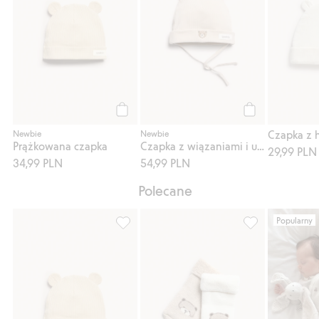
Kup
Kup
Newbie
Newbie
Prążkowana czapka
Czapka z wiązaniami i uszkami
29,99 PLN
34,99 PLN
54,99 PLN
Polecane
Popularny
Prążkowana czapka, Dodaj do listy ulubio
Skarpetki 2-pak,