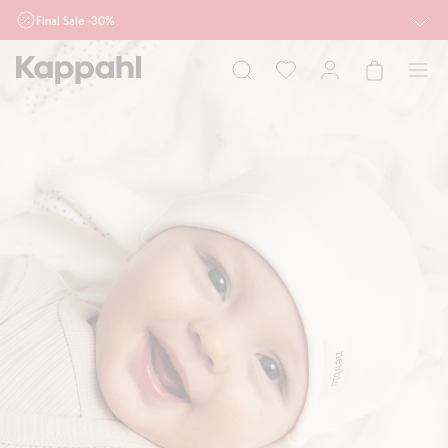
Final Sale -30%
Ważne przy zakupie min. 2 sztuk produktów włączonych w ofertę, również z
działu outlet do 10.8 w sklepach Kappahl i Newbie oraz na kappahl.com. Ofert
nie łączymy
Kobieta
Mężczyzna
Dziecko
Niemowlę
Newbie