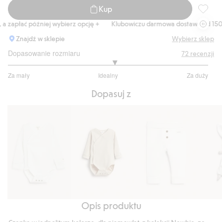
Kup
Czapka 
zapłać później wybierz opcję +
Klubowiczu darmowa dostawa od 150 zł
Znajdź w sklepie
Wybierz sklep
Dopasowanie rozmiaru
72
recenzji
3.130434782608696
Za mały
Idealny
Za duży
na
Na
5
Dopasuj z
podstawie
46
głosów
Opis produktu
Body
Prążkowane
Legginsy
Kocyk
na
body
dla
przytu