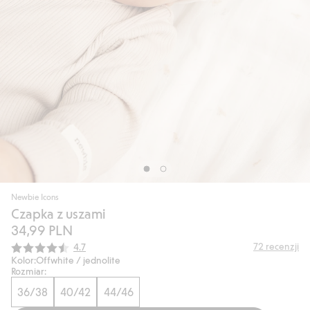
Newbie Icons
Czapka z uszami
34,99 PLN
Średnia ocena:
72
recenzji
4.7
Kolor:
Offwhite / jednolite
Rozmiar:
36/38
40/42
44/46