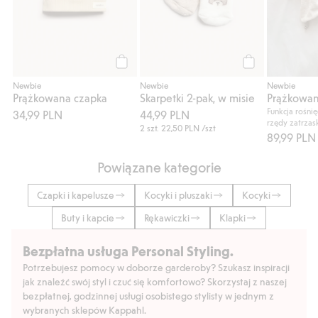
Kup
Kup
Newbie
Newbie
Newbie
Prążkowana czapka
Skarpetki 2-pak, w misie
Funkcja rośni
34,99 PLN
44,99 PLN
rzędy zatrza
2 szt.
22,50 PLN
/szt
89,99 PLN
Powiązane kategorie
Czapki i kapelusze
Kocyki i pluszaki
Kocyki
Buty i kapcie
Rękawiczki
Klapki
Bezpłatna usługa Personal Styling.
Potrzebujesz pomocy w doborze garderoby? Szukasz inspiracji
jak znaleźć swój styl i czuć się komfortowo? Skorzystaj z naszej
bezpłatnej, godzinnej usługi osobistego stylisty w jednym z
wybranych sklepów Kappahl.