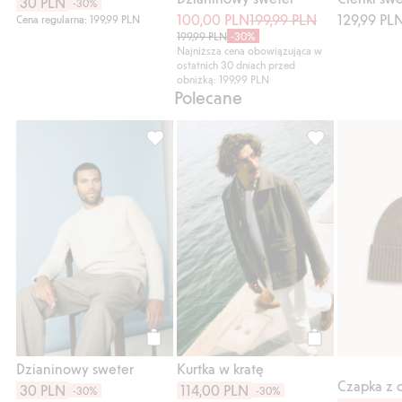
30 PLN
-30%
100,00 PLN
199,99 PLN
129,99 PL
Cena regularna: 199,99 PLN
199,99 PLN
-30%
Najniższa cena obowiązująca w
ostatnich 30 dniach przed
obniżką: 199,99 PLN
Polecane
Dzianinowy sweter, Dodaj do listy ulubion
Kurtka w kratę, 
Kup
Kup
Dzianinowy sweter
Kurtka w kratę
Czapka z 
30 PLN
114,00 PLN
-30%
-30%