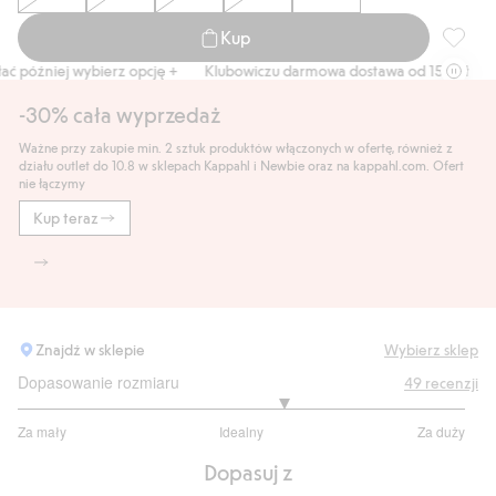
Kup
Dzianin
 później wybierz opcję +
Klubowiczu darmowa dostawa od 150 zł
Kup
-30% cała wyprzedaż
Ważne przy zakupie min. 2 sztuk produktów włączonych w ofertę, również z
działu outlet do 10.8 w sklepach Kappahl i Newbie oraz na kappahl.com. Ofert
nie łączymy
Kup teraz
Znajdź w sklepie
Wybierz sklep
Dopasowanie rozmiaru
49
recenzji
3.378378378378379
Za mały
Idealny
Za duży
na
Na
5
Dopasuj z
podstawie