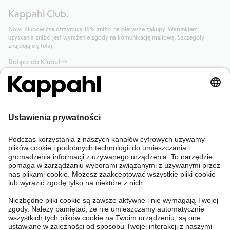
Kappahl Club.
Nowi Klubowicze otrzymują 15% zniżki na pierwsze zakupy. Warunkiem
uzyskania zniżki jest wyrażenie zgody na komunikację mailową. Szczegóły
znajdują się tutaj.
Dołącz do Klubu!
Potrzebujesz pomocy?
Sklep internetowy
Kappahl Club
Częste pytania
Mój profil
O nas