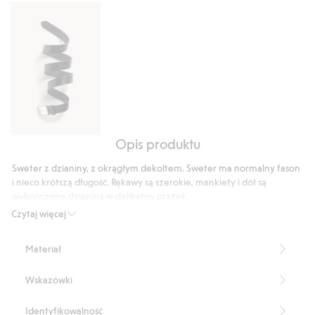
37
głosów
Opis produktu
Pasek
skórzany
Sweter z dzianiny, z okrągłym dekoltem. Sweter ma normalny fason
i nieco krótszą długość. Rękawy są szerokie, mankiety i dół są
wykończone dzianiną w delikatny prążek.
Okrągły dekolt
Czytaj więcej
Długie rękawy
Długość: 67 cm w rozmiarze M
Materiał
Numer artykułu
:
502120
Wskazówki
Identyfikowalność