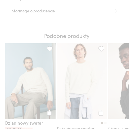
Informacje o producencie
Podobne produkty
Dzianinowy sweter, Dodaj do listy ulubion
Dzianinowy swet
Kup
Kup
Dzianinowy sweter
Dzianinowy sweter
Cienki swe