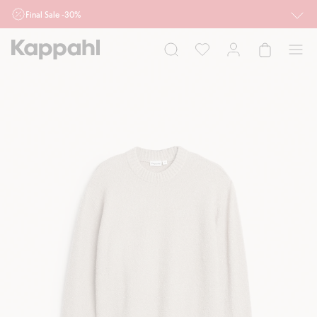
Final Sale -30%
Ważne przy zakupie min. 2 sztuk produktów włączonych w ofertę, również z
działu outlet do 10.8 w sklepach Kappahl i Newbie oraz na kappahl.com. Ofert
nie łączymy
Kobieta
Mężczyzna
Dziecko
Niemowlę
Newbie