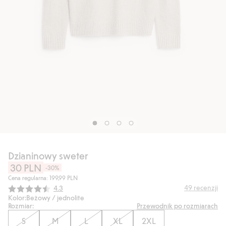
Dzianinowy sweter
30 PLN
-30%
Cena regularna: 199,99 PLN
Średnia ocena:
49
recenzji
4.3
Kolor:
Beżowy / jednolite
Rozmiar:
Przewodnik po rozmiarach
S
M
L
XL
2XL