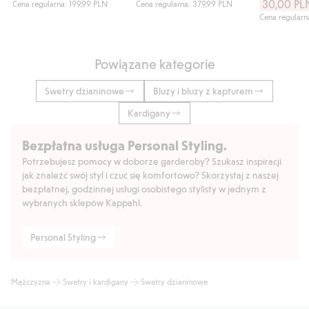
30,00 PL
Cena regularna: 199,99 PLN
Cena regularna: 379,99 PLN
Cena regularn
Powiązane kategorie
Swetry dzianinowe
Bluzy i bluzy z kapturem
Kardigany
Bezpłatna usługa Personal Styling.
Potrzebujesz pomocy w doborze garderoby? Szukasz inspiracji
jak znaleźć swój styl i czuć się komfortowo? Skorzystaj z naszej
bezpłatnej, godzinnej usługi osobistego stylisty w jednym z
wybranych sklepów Kappahl.
Personal Styling
Mężczyzna
Swetry i kardigany
Swetry dzianinowe