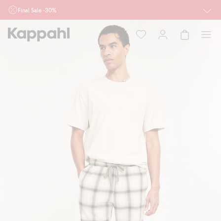
Final Sale -30%
Ważne przy zakupie min. 2 sztuk produktów włączonych w ofertę, również z
działu outlet do 10.8 w sklepach Kappahl i Newbie oraz na kappahl.com. Ofert
nie łączymy
Kobieta
Mężczyzna
Dziecko
Niemowlę
Newbie