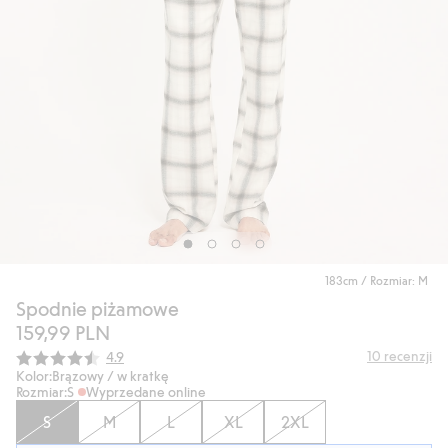
183cm / Rozmiar: M
Spodnie piżamowe
159,99 PLN
Średnia ocena:
10
recenzji
4.9
Kolor:
Brązowy / w kratkę
Rozmiar:
S
Wyprzedane online
S
M
L
XL
2XL