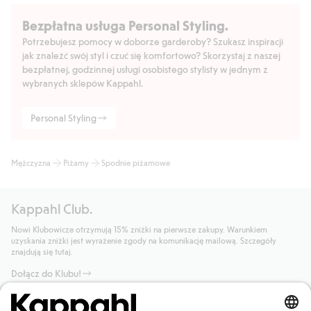
Bezpłatna usługa Personal Styling.
Potrzebujesz pomocy w doborze garderoby? Szukasz inspiracji
jak znaleźć swój styl i czuć się komfortowo? Skorzystaj z naszej
bezpłatnej, godzinnej usługi osobistego stylisty w jednym z
wybranych sklepów Kappahl.
Personal Styling
Mężczyzna
Piżamy
Spodnie piżamowe
Kappahl Club.
Nowi Klubowicze otrzymują 15% zniżki na pierwsze zakupy. Warunkiem
uzyskania zniżki jest wyrażenie zgody na komunikację mailową. Szczegóły
znajdują się tutaj.
Dołącz do Klubu!