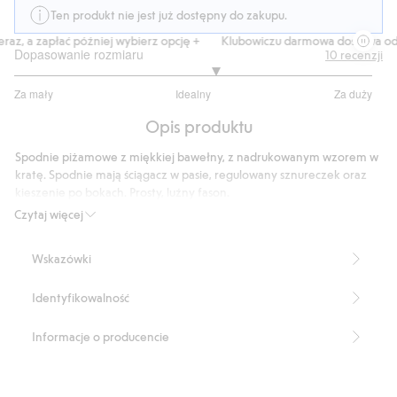
Ten produkt nie jest już dostępny do zakupu.
az, a zapłać później wybierz opcję +
Klubowiczu darmowa dostawa od 1
Dopasowanie rozmiaru
10
recenzji
3.25
Za mały
Idealny
Za duży
na
Na
5
Opis produktu
podstawie
8
Spodnie piżamowe z miękkiej bawełny, z nadrukowanym wzorem w
głosów
kratę. Spodnie mają ściągacz w pasie, regulowany sznureczek oraz
kieszenie po bokach. Prosty, luźny fason.
Prosty fason
Czytaj więcej
Kieszenie po bokach
Ściągacz i sznureczek w pasie
Wskazówki
Wewnętrzna długość nogawki: 81,5 cm w rozmiarze M
Numer artykułu
:
504068
Identyfikowalność
Informacje o producencie