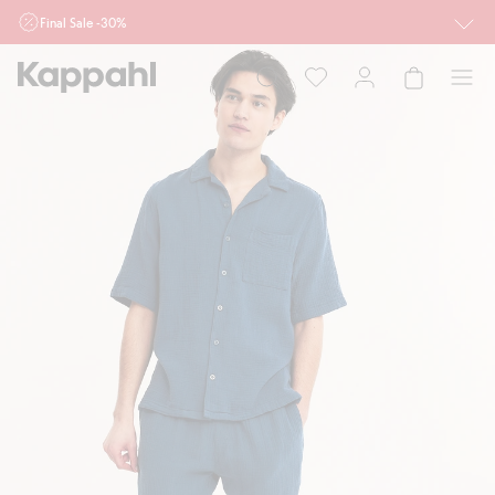
Final Sale -30%
Ważne przy zakupie min. 2 sztuk produktów włączonych w ofertę, również z
działu outlet do 10.8 w sklepach Kappahl i Newbie oraz na kappahl.com. Ofert
nie łączymy
Kobieta
Mężczyzna
Dziecko
Niemowlę
Newbie