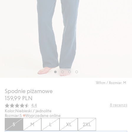
189cm / Rozmiar: M
Spodnie piżamowe
159,99 PLN
Średnia ocena:
8
recenzji
4.4
Kolor:
Niebieski / jednolite
Rozmiar:
S
Wyprzedane online
S
M
L
XL
2XL