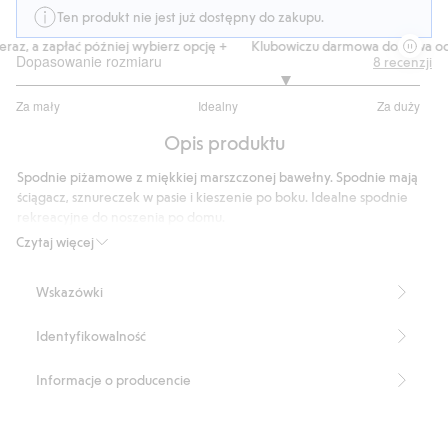
Ten produkt nie jest już dostępny do zakupu.
az, a zapłać później wybierz opcję +
Klubowiczu darmowa dostawa od 1
Dopasowanie rozmiaru
8
recenzji
3.666666666666667
Za mały
Idealny
Za duży
na
Na
5
Opis produktu
podstawie
6
Spodnie piżamowe z miękkiej marszczonej bawełny. Spodnie mają
głosów
ściągacz, sznureczek w pasie i kieszenie po boku. Idealne spodnie
rekreacyjne do noszenia po domu.
Wewnętrzna długość nogawki: 81 cm w rozmiarze M
Czytaj więcej
Numer artykułu
:
431627
Wskazówki
Identyfikowalność
Informacje o producencie