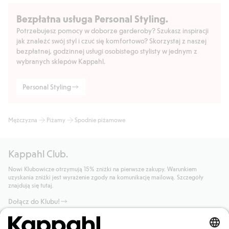
Bezpłatna usługa Personal Styling.
Potrzebujesz pomocy w doborze garderoby? Szukasz inspiracji
jak znaleźć swój styl i czuć się komfortowo? Skorzystaj z naszej
bezpłatnej, godzinnej usługi osobistego stylisty w jednym z
wybranych sklepów Kappahl.
Personal Styling
Mężczyzna
Piżamy
Spodnie piżamowe
Kappahl Club.
Nowi Klubowicze otrzymują 15% zniżki na pierwsze zakupy. Warunkiem
uzyskania zniżki jest wyrażenie zgody na komunikację mailową. Szczegóły
znajdują się tutaj.
Dołącz do Klubu!