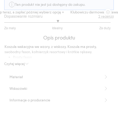
Ten produkt nie jest już dostępny do zakupu.
teraz, a zapłać później wybierz opcję +
Klubowiczu darmowa dostawa od
Dopasowanie rozmiaru
2
recenzji
3
Za mały
Idealny
Za duży
na
Na
5
Opis produktu
podstawie
1
Koszula wakacyjna we wzory, z wiskozy. Koszula ma prosty,
głosów
swobodny fason, kołnierzyk resortowy i krótkie rękawy.
Prosty fason
Krótkie rękawy
Czytaj więcej
Kołnierzyk
Długość: 77 cm w rozmiarze M
Materiał
Produkt zawiera 100% włókien wiskozowych LENZING™
ECOVERO™.
Wskazówki
Produkt zawiera 100% włókien wiskozowych LENZING™
ECOVERO™.
Numer artykułu
:
348789
Informacje o producencie
LENZING™ ECOVERO™