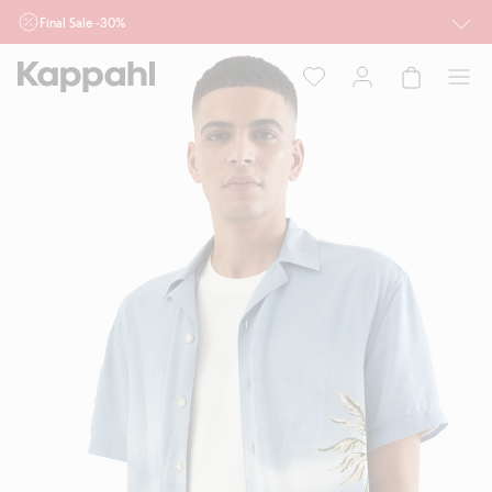
Final Sale -30%
Ważne przy zakupie min. 2 sztuk produktów włączonych w ofertę, również z
działu outlet do 10.8 w sklepach Kappahl i Newbie oraz na kappahl.com. Ofert
nie łączymy
Kobieta
Mężczyzna
Dziecko
Niemowlę
Newbie