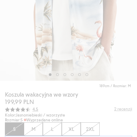
189cm / Rozmiar: M
Koszula wakacyjna we wzory
199,99 PLN
Średnia ocena:
2
recenzji
4.5
Kolor:
Jasnoniebieski / wzorzyste
Rozmiar:
S
Wyprzedane online
S
M
L
XL
2XL