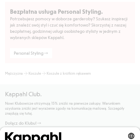
Bezpłatna usługa Personal Styling.
Potrzebujesz pomocy w doborze garderoby? Szukasz inspiracji
jak znaleźć swój styl i czuć się komfortowo? Skorzystaj z naszej
bezpłatnej, godzinnej usługi osobistego stylisty w jednym z
wybranych sklepów Kappahl.
Personal Styling
Mężczyzna
Koszule
Koszule z krótkim rękawem
Kappahl Club.
Nowi Klubowicze otrzymują 15% zniżki na pierwsze zakupy. Warunkiem
uzyskania zniżki jest wyrażenie zgody na komunikację mailową. Szczegóły
znajdują się tutaj.
Dołącz do Klubu!