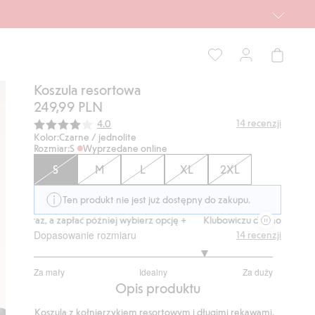
Koszula resortowa
249,99 PLN
Średnia ocena:
14
recenzji
4.0
Kolor:
Czarne / jednolite
Rozmiar:
S
Wyprzedane online
S
M
L
XL
2XL
Ten produkt nie jest już dostępny do zakupu.
p teraz, a zapłać później wybierz opcję +
Klubowiczu darmowa dostawa 
Dopasowanie rozmiaru
14
recenzji
3.888888888888889
Za mały
Idealny
Za duży
na
Na
Opis produktu
5
podstawie
Koszula z kołnierzykiem resortowym i długimi rękawami.