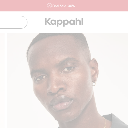
Final Sale -30%
Ważne przy zakupie min. 2 sztuk produktów włączonych w
ofertę, również z działu outlet do 10.8 w sklepach Kappahl i
Newbie oraz na kappahl.com. Ofert nie łączymy
Kobieta
Mężczyzna
Dziecko
Niemowlę
Newbie
Klubowiczu darmowa dostawa od 150 zł
Ku