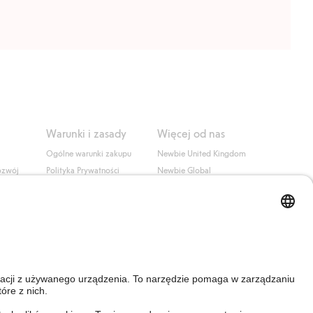
Warunki i zasady
Więcej od nas
Ogólne warunki zakupu
Newbie United Kingdom
ozwój
Polityka Prywatności
Newbie Global
Polityka plików cookie
Affiliate
i
Warunki #YesKappahl
#YesNewbie
wa