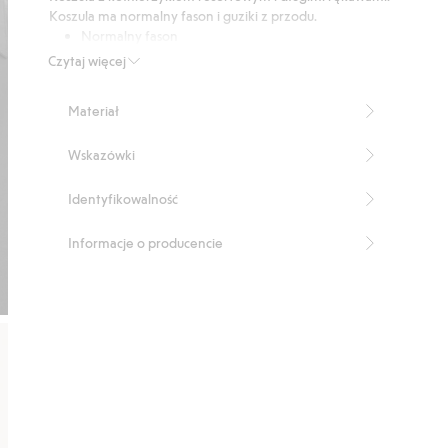
9
Koszula ma normalny fason i guziki z przodu.
głosów
Normalny fason
Kołnierzyk
Czytaj więcej
Długość: 77,5 cm w rozmiarze M
Produkt zawiera 88% włókiem lyocellowych
Materiał
TENCEL™.
Numer artykułu
:
482265
Wskazówki
Identyfikowalność
Informacje o producencie