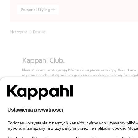
Personal Styling
Mężczyzna
Koszule
Kappahl Club.
Nowi Klubowicze otrzymują 15% zniżki na pierwsze zakupy. Warunkiem
uzyskania zniżki jest wyrażenie zgody na komunikację mailową. Szczegó
znajdują się tutaj.
Dołącz do Klubu!