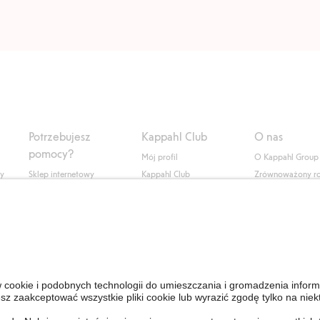
Potrzebujesz
Kappahl Club
O nas
pomocy?
Mój profil
O Kappahl Group
ły
Sklep internetowy
Kappahl Club
Zrównoważony r
Częste pytania
Warunki członkostwa
Praca u nas
Twoje zamówienie
Prasa i aktualnośc
Skontaktuj się z nami
Dostępność cyfro
Znajdź sklep
Sprawdź saldo karty
upominkowej
Personal Styling
Odstąp od umowy