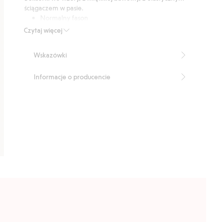
64
ściągaczem w pasie.
głosów
Normalny fason
Ściągacz w pasie
Czytaj więcej
Wewnętrzna długość nogawki: 27 cm w rozmiarze M
Numer artykułu
:
784587
Wskazówki
Informacje o producencie