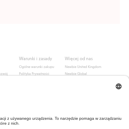
Warunki i zasady
Więcej od nas
Ogólne warunki zakupu
Newbie United Kingdom
ozwój
Polityka Prywatności
Newbie Global
Polityka plików cookie
Affiliate
i
Warunki #YesKappahl
#YesNewbie
wa