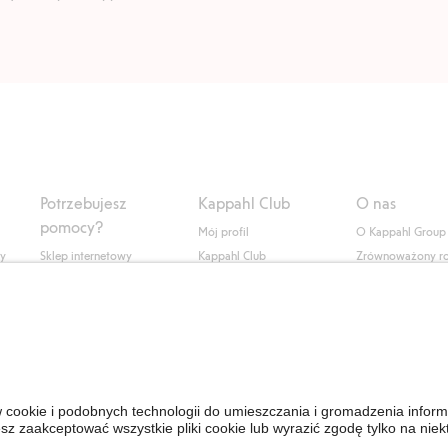
Potrzebujesz
Kappahl Club
O nas
pomocy?
Mój profil
O Kappahl Group
ły
Sklep internetowy
Kappahl Club
Zrównoważony r
Częste pytania
Warunki członkostwa
Praca u nas
Twoje zamówienie
Prasa i aktualnośc
Skontaktuj się z nami
Dostępność cyfro
Znajdź sklep
Sprawdź saldo karty
upominkowej
Personal Styling
Odstąp od umowy