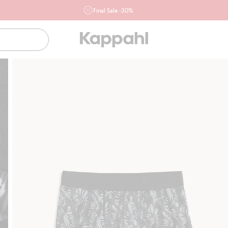
Final Sale -30%
Ważne przy zakupie min. 2 sztuk produktów włączonych w
ofertę, również z działu outlet do 10.8 w sklepach Kappahl i
Newbie oraz na kappahl.com. Ofert nie łączymy
Kobieta
Mężczyzna
Dziecko
Niemowlę
Newbie
Klubowiczu darmowa dostawa od 150 zł