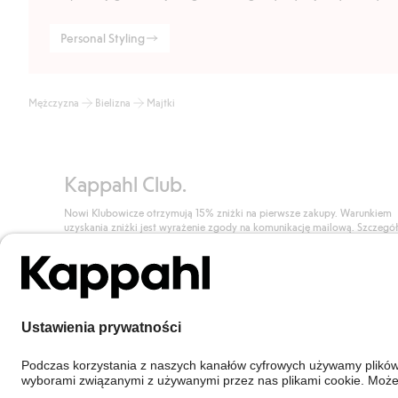
Personal Styling
Mężczyzna
Bielizna
Majtki
Kappahl Club.
Nowi Klubowicze otrzymują 15% zniżki na pierwsze zakupy. Warunkiem
uzyskania zniżki jest wyrażenie zgody na komunikację mailową. Szczegó
znajdują się tutaj.
Dołącz do Klubu!