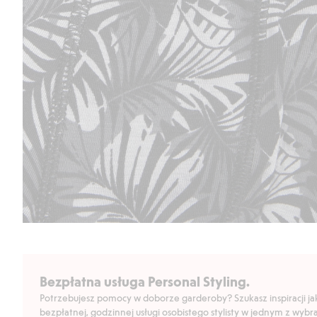
Bezpłatna usługa Personal Styling.
Potrzebujesz pomocy w doborze garderoby? Szukasz inspiracji jak 
bezpłatnej, godzinnej usługi osobistego stylisty w jednym z wyb