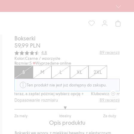
Bokserki
59,99 PLN
Średnia ocena:
89
recenzji
4.8
Kolor:
Czarne / wzorzyste
Rozmiar:
S
Wyprzedane online
S
M
L
XL
2XL
Ten produkt nie jest już dostępny do zakupu.
Kup teraz, a zapłać później wybierz opcję +
Klubowiczu darmowa dostaw
Dopasowanie rozmiaru
89
recenzji
3
Za mały
Idealny
Za duży
na
Na
Opis produktu
5
podstawie
Bokserki we wzory, z miękkiej bawełny, z elastycznym