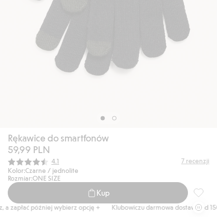
Rękawice do smartfonów
59,99 PLN
Średnia ocena:
7
recenzji
4.1
Kolor:
Czarne / jednolite
Rozmiar:
ONE SIZE
Kup
Rękawic
a zapłać później wybierz opcję +
Klubowiczu darmowa dostawa od 150 z