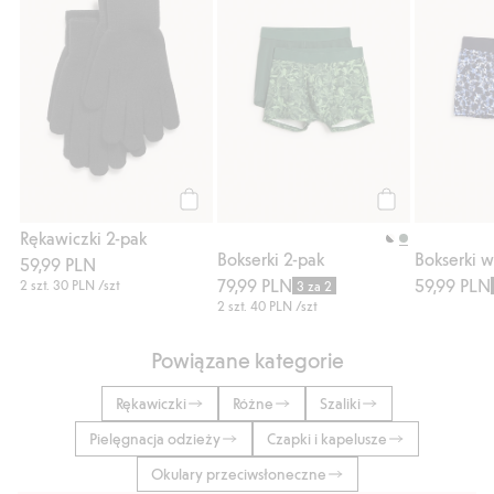
Kup
Kup
Rękawiczki 2-pak
Bokserki 2-pak
Bokserki 
59,99 PLN
79,99 PLN
59,99 PLN
2 szt.
30 PLN
/szt
3 za 2
2 szt.
40 PLN
/szt
Powiązane kategorie
Rękawiczki
Różne
Szaliki
Pielęgnacja odzieży
Czapki i kapelusze
Okulary przeciwsłoneczne