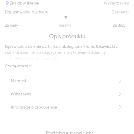
Znajdź w sklepie
Wybierz sklep
Dopasowanie rozmiaru
7
recenzji
3
Za mały
Idealny
Za duży
na
Na
5
Opis produktu
podstawie
4
Rękawiczki z dzianiny, z funkcją obsługi smartfona. Rękawiczki z
głosów
cienkiej dzianiny, ze ściągaczem z prążkowanej dzianiny.
50% poliester z odzysku
Inny kolor na kciuku i palcu wskazującym
Czytaj więcej
Do obsługi smartfona
Elastyczne
Materiał
Rękawiczki pięciopalczaste
Produkt zawiera 50% poliestru z odzysku.
Wskazówki
Ten produkt jest częściowo wykonany z poliestru z odzysku.
Numer artykułu
:
746743
Informacje o producencie
Blended Recycled Polyester
Podobne produkty