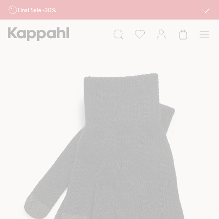
Final Sale -30%
Ważne przy zakupie min. 2 sztuk produktów włączonych w ofertę, również z
działu outlet do 10.8 w sklepach Kappahl i Newbie oraz na kappahl.com. Ofert
nie łączymy
Kobieta
Mężczyzna
Dziecko
Niemowlę
Newbie