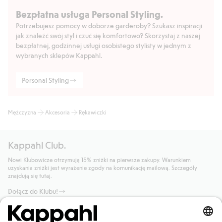
Bezpłatna usługa Personal Styling.
Potrzebujesz pomocy w doborze garderoby? Szukasz inspiracji
jak znaleźć swój styl i czuć się komfortowo? Skorzystaj z naszej
bezpłatnej, godzinnej usługi osobistego stylisty w jednym z
wybranych sklepów Kappahl.
Personal Styling
Mężczyzna
Akcesoria
Rękawiczki
Kappahl Club.
Nowi Klubowicze otrzymują 15% zniżki na pierwsze zakupy. Warunkiem
uzyskania zniżki jest wyrażenie zgody na komunikację mailową. Szczegóły
znajdują się tutaj.
Dołącz do Klubu!