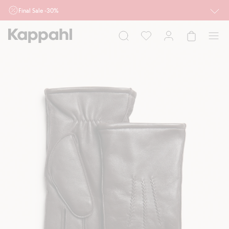
Final Sale -30%
Ważne przy zakupie min. 2 sztuk produktów włączonych w ofertę, również z
działu outlet do 10.8 w sklepach Kappahl i Newbie oraz na kappahl.com. Ofert
nie łączymy
Kobieta
Mężczyzna
Dziecko
Niemowlę
Newbie