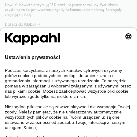
Nowi Klubowicze otrzymują 15% zniżki na pierwsze zakupy. Warunkiem
uzyskania zniżki jest wyrażenie zgody na komunikację mailową. Szczegóły
znajdują się tutaj.
Dołącz do Klubu!
Potrzebujesz pomocy?
Sklep internetowy
Kappahl Club
Częste pytania
Mój profil
O nas
Twoje zamówienie
Kappahl Club
O Kappahl Group
Warunki i zasady