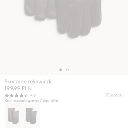
Skórzane rękawiczki
199,99 PLN
Średnia ocena:
17
recenzji
4.6
Kolor:
Jasnobrązowy / jednolite