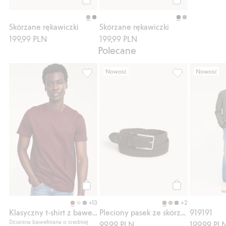
Kup
Kup
Skórzane rękawiczki
Skórzane rękawiczki
199,99 PLN
199,99 PLN
Polecane
Nowość
Nowość
Klasyczny t-shirt z bawełny, Dodaj do list
Pleciony pasek 
Kup
Kup
+13
+2
Klasyczny t-shirt z bawełny
Pleciony pasek ze skórzanymi detalami
919191
Dzianina bawełniana o średniej
99,99 PLN
199,99 PL