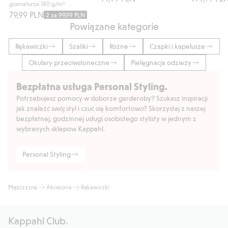
gramaturze 180 g/m²
79,99 PLN
2 za 99,99 PLN
Powiązane kategorie
Rękawiczki
Szaliki
Różne
Czapki i kapelusze
Okulary przeciwsłoneczne
Pielęgnacja odzieży
Bezpłatna usługa Personal Styling.
Potrzebujesz pomocy w doborze garderoby? Szukasz inspiracji
jak znaleźć swój styl i czuć się komfortowo? Skorzystaj z naszej
bezpłatnej, godzinnej usługi osobistego stylisty w jednym z
wybranych sklepów Kappahl.
Personal Styling
Mężczyzna
Akcesoria
Rękawiczki
Kappahl Club.