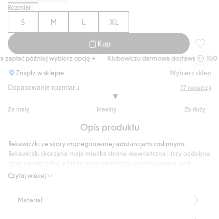
Rozmiar:
S
M
L
XL
Kup
Skórzan
zapłać później wybierz opcję +
Klubowiczu darmowa dostawa od 150 zł
Znajdź w sklepie
Wybierz sklep
Dopasowanie rozmiaru
17
recenzji
3.166666666666667
Za mały
Idealny
Za duży
na
Na
5
Opis produktu
podstawie
12
Rekawiczki ze skóry impregnowanej substancjami roslinnymi.
głosów
Rekawiczki skórzane maja miekka strone wewnetrzna i trzy ozdobne
szwy na wierzchu, a takze maly elastyczny ukryty sciagacz pod
spodem.
Czytaj więcej
Produkt wykonany ze skóry garbowanej przy uzyciu substancji
roslinnych, takich jak kora, drewno i liscie.
Materiał
Numer artykułu
:
459800