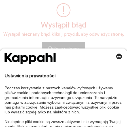
Wystąpił błąd
Wystąpił nieznany błąd, kliknij przycisk, aby odświeżyć stronę.
Odśwież stronę