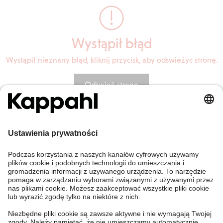
Wystąpił błąd
Wystąpił nieznany błąd, kliknij przycisk, aby odświeżyć stronę.
Odśwież stronę