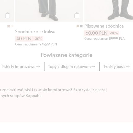
Kup
Kup
Plisowana spódnica
Spodnie ze sztruksu
60,00 PLN
-30%
40 PLN
Cena regularna: 199,99 PLN
-30%
Cena regularna: 249,99 PLN
Powiązane kategorie
T-shirty imprezowe
Topy z długim rękawem
T-shirty basic
znaleźć swój styl i czuć się komfortowo? Skorzystaj z naszej
ranych sklepów Kappahl.