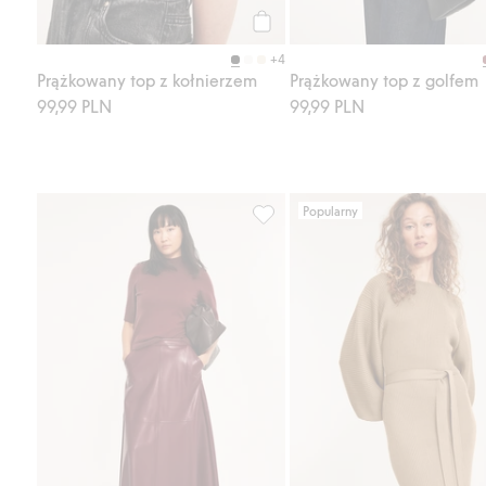
Kup
+4
Prążkowany top z kołnierzem
Prążkowany top z golfem
99,99 PLN
99,99 PLN
Popularny
Sweter z dzianiny o drobnym spl