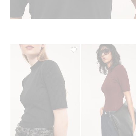
Prążkowany top z kołnierzem, D