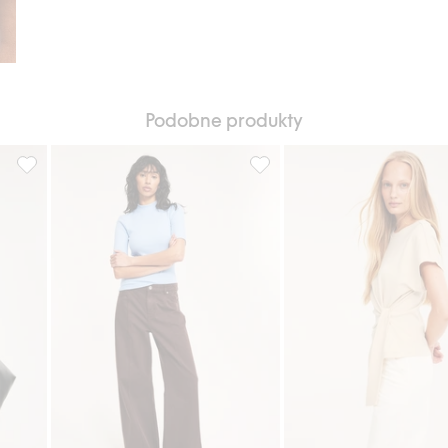
Podobne produkty
odaj do listy ulubione
Prążkowany top z golfem, Dodaj do listy ulubione
Prążkowany top z golfem, Dod