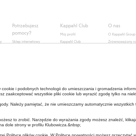
Potrzebujesz
Kappahl Club
O nas
pomocy?
Mój profil
O Kappahl Group
ły
Sklep internetowy
Kappahl Club
Zrównoważony r
Częste pytania
Warunki członkostwa
Praca u nas
Twoje zamówienie
Prasa i aktualnośc
Skontaktuj się z nami
Dostępność cyfro
Znajdź sklep
Sprawdź saldo karty
upominkowej
Personal Styling
Odstąp od umowy