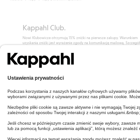
Kappahl Club.
Nowi Klubowicze otrzymują 15% zniżki na pierwsze zakupy. Warunkiem
uzyskania zniżki jest wyrażenie zgody na komunikację mailową. Szczegó
znajdują się tutaj.
Dołącz do Klubu!
Poland
Zmień kraj
Cookies