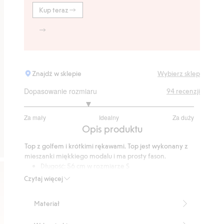
Kup teraz
Znajdź w sklepie
Wybierz sklep
Dopasowanie rozmiaru
94
recenzji
2.5
Za mały
Idealny
Za duży
na
Na
Opis produktu
5
podstawie
Top z golfem i krótkimi rękawami. Top jest wykonany z
72
mieszanki miękkiego modalu i ma prosty fason.
głosów
Długość: 56 cm w rozmiarze S
Ten produkt zawiera 72% włókien modalowych
Czytaj więcej
TENCEL™
Numer artykułu
:
362558
Materiał
TENCEL™ Modal Blend