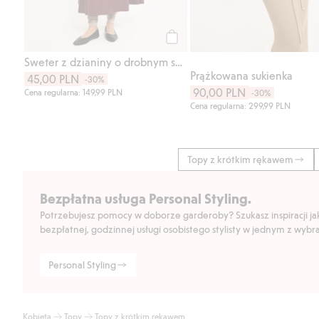
Kup
Sweter z dzianiny o drobnym splocie, z mieszanki wełny
Prążkowana sukienka
45,00 PLN
-30%
90,00 PLN
Cena regularna: 149,99 PLN
-30%
Cena regularna: 299,99 PLN
Topy z krótkim rękawem
Bezpłatna usługa Personal Styling.
Potrzebujesz pomocy w doborze garderoby? Szukasz inspiracji jak 
bezpłatnej, godzinnej usługi osobistego stylisty w jednym z wyb
Personal Styling
Kobieta
Topy
Topy z krótkim rękawem