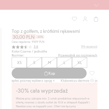
Top z golfem, z krótkimi rękawami
30,00 PLN
-30%
Cena regularna: 99,99 PLN
Średnia ocena:
94
recenzji
3.8
Kolor:
Czarne / jednolite
Rozmiar:
Przewodnik po rozmiarach
XS
S
M
L
XL
Kup
Top z golfem
płać później wybierz opcję +
Klubowiczu darmowa dostawa od 150 zł
-30% cała wyprzedaż
Ważne przy zakupie min. 2 sztuk produktów włączonych w
ofertę, również z działu outlet do 10.8 w sklepach Kappahl i
Newbie oraz na kappahl.com. Ofert nie łączymy