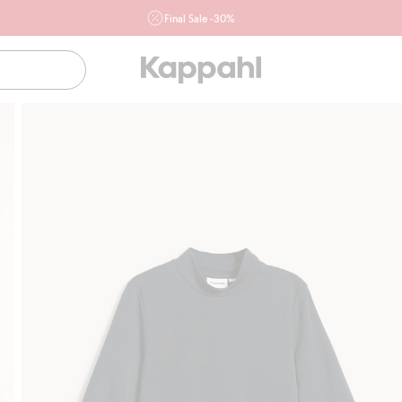
Final Sale -30%
Ważne przy zakupie min. 2 sztuk produktów włączonych w
ofertę, również z działu outlet do 10.8 w sklepach Kappahl i
Newbie oraz na kappahl.com. Ofert nie łączymy
Kobieta
Mężczyzna
Dziecko
Niemowlę
Newbie
Klubowiczu darmowa dostawa od 150 zł
Kup teraz, a za