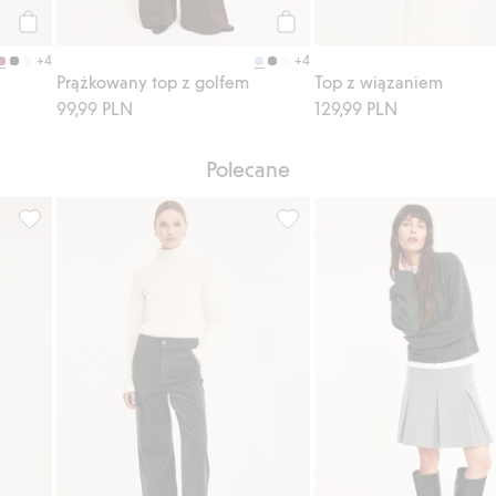
Kup
Kup
+4
+4
Prążkowany top z golfem
Top z wiązaniem
99,99 PLN
129,99 PLN
Polecane
ocie, z mieszanki wełny, Dodaj do listy ulubione
Prążkowana sukienka, Dodaj do listy ulubione
Spodnie ze sztruksu, Dodaj do