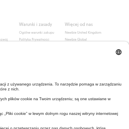
Warunki i zasady
Więcej od nas
Ogólne warunki zakupu
Newbie United Kingdom
ozwój
Polityka Prywatności
Newbie Global
Polityka plików cookie
Affiliate
i
Warunki #YesKappahl
#YesNewbie
wa