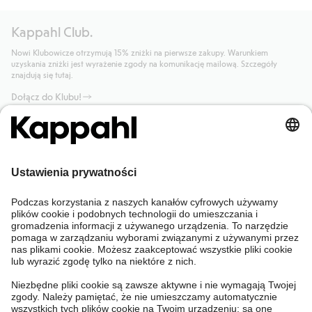
Kappahl Club.
Nowi Klubowicze otrzymują 15% zniżki na pierwsze zakupy. Warunkiem
uzyskania zniżki jest wyrażenie zgody na komunikację mailową. Szczegóły
znajdują się tutaj.
Dołącz do Klubu!
Potrzebujesz pomocy?
Sklep internetowy
Kappahl Club
Częste pytania
Mój profil
O nas