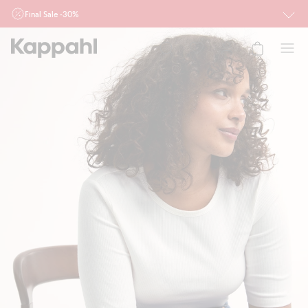
Final Sale -30%
Ważne przy zakupie min. 2 sztuk produktów włączonych w ofertę, również z
działu outlet do 10.8 w sklepach Kappahl i Newbie oraz na kappahl.com. Ofert
nie łączymy
Kobieta
Mężczyzna
Dziecko
Niemowlę
Newbie