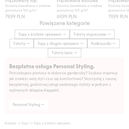
Prążkowany top
Prążkowana koszulka
Prążkowan
Dzianina bawełniana o średniej
Dzianina bawełniana o średniej
Dzianina bawe
gramaturze 165 g/m²
gramaturze 165 g/m²
gramaturze 1
79,99 PLN
69,99 PLN
79,99 PLN
Powiązane kategorie
Topy z krótkim rękawem
T-shirty imprezowe
T-shirty
Topy z długim rękawem
Podkoszulki
T-shirty basic
Bezpłatna usługa Personal Styling.
Potrzebujesz pomocy w doborze garderoby? Szukasz inspiracji
jak znaleźć swój styl i czuć się komfortowo? Skorzystaj z naszej
bezpłatnej, godzinnej usługi osobistego stylisty w jednym z
wybranych sklepów Kappahl.
Personal Styling
Kobieta
Topy
Topy z krótkim rękawem