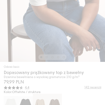
Odzież basic
Dopasowany prążkowany top z bawełny
Dzianina bawełniana o wysokiej gramaturze 210 g/m²
79,99 PLN
Średnia ocena:
142
recenzji
4.4
Kolor:
Offwhite / struktura