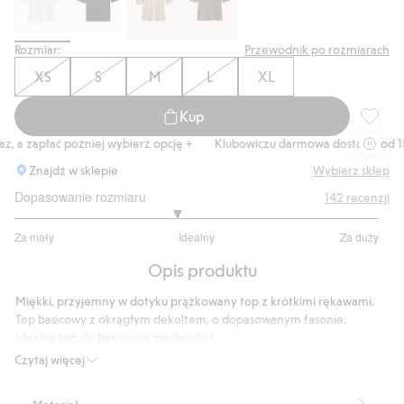
Rozmiar:
Przewodnik po rozmiarach
XS
S
M
L
XL
Kup
Dopaso
 a zapłać później wybierz opcję +
Klubowiczu darmowa dostawa od 150 
Znajdź w sklepie
Wybierz sklep
Dopasowanie rozmiaru
142
recenzji
2.775280898876404
Za mały
Idealny
Za duży
na
Na
5
Opis produktu
podstawie
89
Miękki, przyjemny w dotyku prążkowany top z krótkimi rękawami.
głosów
Top basicowy z okrągłym dekoltem, o dopasowanym fasonie.
Idealny top do basicowej garderoby!
Prążkowana struktura
Czytaj więcej
Dopasowany fason
Okrągły dekolt