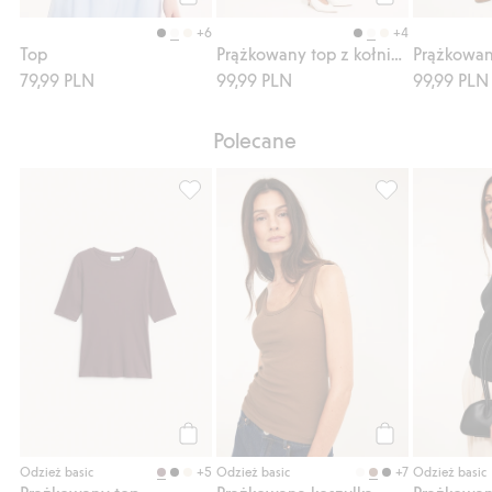
Kup
Kup
+6
+4
Top
Prążkowany top z kołnierzem
79,99 PLN
99,99 PLN
99,99 PLN
Polecane
Prążkowany top, Dodaj do listy ulubione
Prążkowana kosz
Kup
Kup
+5
+7
Odzież basic
Odzież basic
Odzież basic