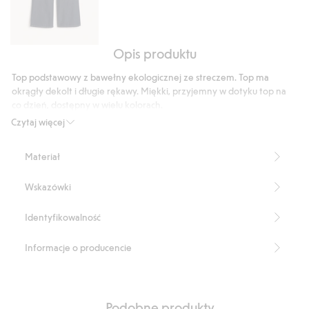
Opis produktu
Dżinsy
wide
Top podstawowy z bawełny ekologicznej ze streczem. Top ma
high
okrągły dekolt i długie rękawy. Miękki, przyjemny w dotyku top na
waist
co dzień, dostępny w wielu kolorach.
Długość: 62 cm w rozmiarze S
Czytaj więcej
Produkt zawiera 95% bawełny pochodzącej z uprawy w okresie
konwersji.
Materiał
Numer artykułu
:
828160
Organic cotton In-conversion- GOTS
Wskazówki
Identyfikowalność
Informacje o producencie
Podobne produkty