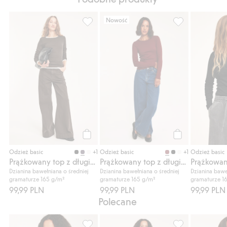
Nowość
Prążkowany top z długimi rękawami, Dodaj
Prążkowany top 
Kup
Kup
+1
+1
Odzież basic
Odzież basic
Odzież basic
Prążkowany top z długimi rękawami
Prążkowany top z długimi rękawami
Dzianina bawełniana o średniej
Dzianina bawełniana o średniej
Dzianina bawe
gramaturze 165 g/m²
gramaturze 165 g/m²
gramaturze 1
99,99 PLN
99,99 PLN
99,99 PLN
Polecane