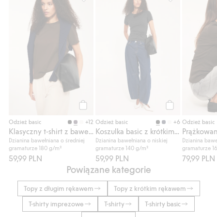
Klasyczny t-shirt z bawełny, Dodaj do list
Koszulka basic 
Kup
Kup
+12
+6
Odzież basic
Odzież basic
Odzież basic
Klasyczny t-shirt z bawełny
Koszulka basic z krótkim rękawem
Prążkowan
Dzianina bawełniana o średniej
Dzianina bawełniana o niskiej
Dzianina bawe
gramaturze 180 g/m²
gramaturze 140 g/m²
gramaturze 1
59,99 PLN
59,99 PLN
79,99 PLN
Powiązane kategorie
Topy z długim rękawem
Topy z krótkim rękawem
T-shirty imprezowe
T-shirty
T-shirty basic