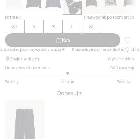
Rozmiar:
Przewodnik po rozmiarach
XS
S
M
L
XL
Kup
Top z d
 zapłać później wybierz opcję +
Klubowiczu darmowa dostawa od 150 z
Znajdź w sklepie
Wybierz sklep
Dopasowanie rozmiaru
580
recenzji
2.981042654028436
Za mały
Idealny
Za duży
na
Na
5
Dopasuj z
podstawie
422
głosów