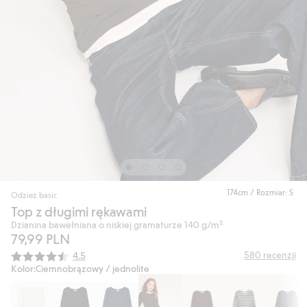
174cm / Rozmiar: S
Odzież basic
Top z długimi rękawami
Dzianina bawełniana o niskiej gramaturze 140 g/m²
79,99 PLN
Średnia ocena:
580
recenzji
4.5
Kolor:
Ciemnobrązowy / jednolite