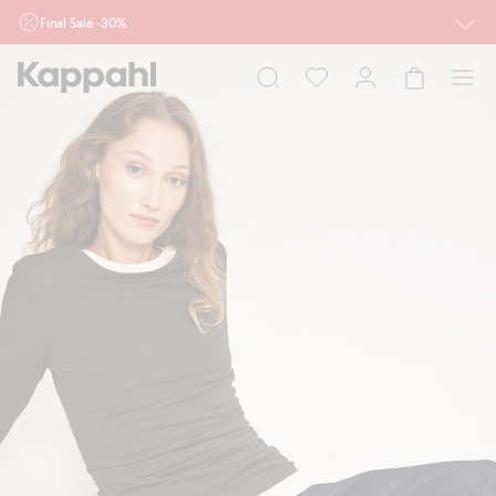
Final Sale -30%
Ważne przy zakupie min. 2 sztuk produktów włączonych w ofertę, również z
działu outlet do 10.8 w sklepach Kappahl i Newbie oraz na kappahl.com. Ofert
nie łączymy
Kobieta
Mężczyzna
Dziecko
Niemowlę
Newbie