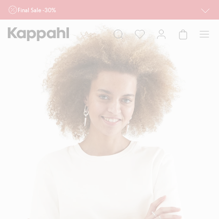
Final Sale -30%
Ważne przy zakupie min. 2 sztuk produktów włączonych w ofertę, również z
działu outlet do 10.8 w sklepach Kappahl i Newbie oraz na kappahl.com. Ofert
nie łączymy
Kobieta
Mężczyzna
Dziecko
Niemowlę
Newbie