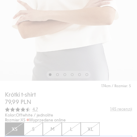
174cm / Rozmiar: S
Krótki t-shirt
79,99 PLN
Średnia ocena:
145
recenzji
4.7
Kolor:
Offwhite / jednolite
Rozmiar:
XS
Wyprzedane online
XS
S
M
L
XL