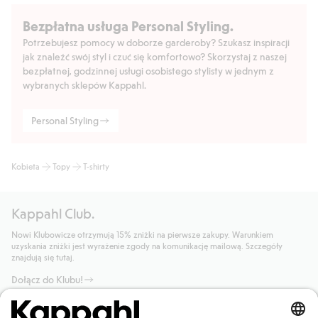
Bezpłatna usługa Personal Styling.
Potrzebujesz pomocy w doborze garderoby? Szukasz inspiracji
jak znaleźć swój styl i czuć się komfortowo? Skorzystaj z naszej
bezpłatnej, godzinnej usługi osobistego stylisty w jednym z
wybranych sklepów Kappahl.
Personal Styling
Kobieta
Topy
T-shirty
Kappahl Club.
Nowi Klubowicze otrzymują 15% zniżki na pierwsze zakupy. Warunkiem
uzyskania zniżki jest wyrażenie zgody na komunikację mailową. Szczegóły
znajdują się tutaj.
Dołącz do Klubu!