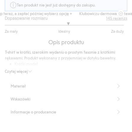
Ten produkt nie jest już dostępny do zakupu.
teraz, a zapłać później wybierz opcję +
Klubowiczu darmowa dostawa o
Dopasowanie rozmiaru
145
recenzji
3.127272727272727
Za mały
Idealny
Za duży
na
Na
5
Opis produktu
podstawie
110
T-shirt w krótki, szerokim wydaniu o prostym fasonie z krótkimi
głosów
rękawami. Produkt wykonany z przyjemniej w dotyku bawełny.
Krótki model
Prosty fason
Czytaj więcej
Długość: 53 cm w rozmiarze S
Numer artykułu
:
342873
Materiał
Organic cotton- GOTS
Wskazówki
Informacje o producencie