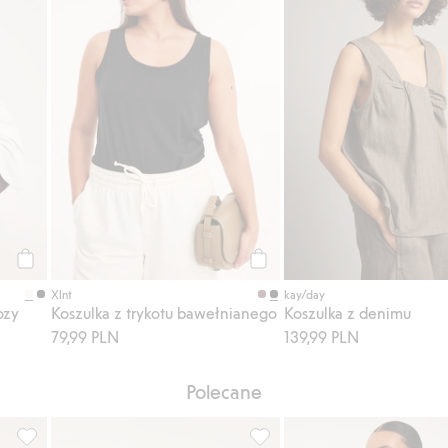
Kup
Kup
Xlnt
kay/day
ozy
Koszulka z trykotu bawełnianego
Koszulka z denimu
79,99 PLN
139,99 PLN
Polecane