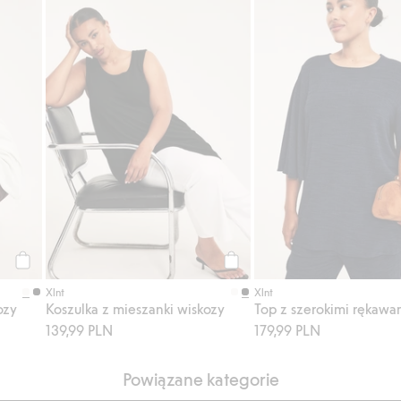
daj do listy ulubione
Koszulka z mieszanki wiskozy, Dodaj do listy ulubione
Koszulka z mieszanki wiskozy,
Kup
Kup
Xlnt
Xlnt
ozy
Koszulka z mieszanki wiskozy
Top z szerokimi rękawa
139,99 PLN
179,99 PLN
Powiązane kategorie