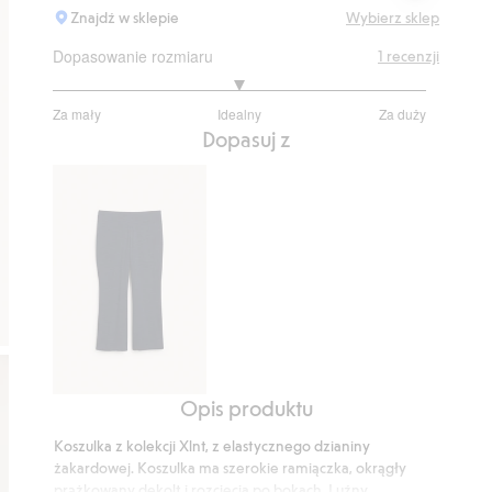
Znajdź w sklepie
Wybierz sklep
Dopasowanie rozmiaru
1
recenzji
3
Za mały
Idealny
Za duży
na
Na
Dopasuj z
5
podstawie
1
głosów
Opis produktu
Spodnie
dzwony
Koszulka z kolekcji Xlnt, z elastycznego dzianiny
typu
żakardowej. Koszulka ma szerokie ramiączka, okrągły
pull-
prążkowany dekolt i rozcięcia po bokach. Luźny,