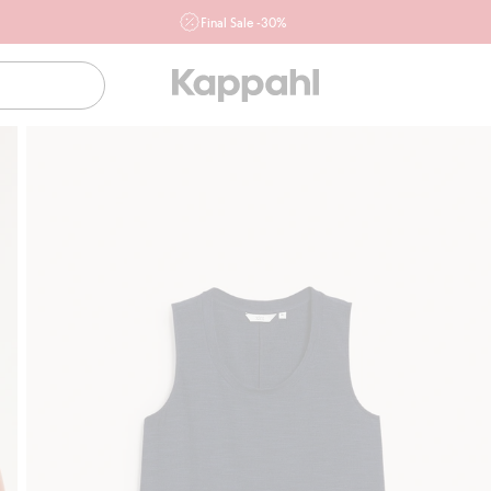
Final Sale -30%
Ważne przy zakupie min. 2 sztuk produktów włączonych w
ofertę, również z działu outlet do 10.8 w sklepach Kappahl i
Newbie oraz na kappahl.com. Ofert nie łączymy
Kobieta
Mężczyzna
Dziecko
Niemowlę
Newbie
Klubowiczu darmowa dostawa od 150 zł
Kup teraz, a zapł