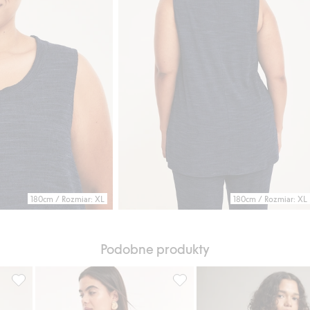
180cm / Rozmiar: XL
180cm / Rozmiar: XL
Podobne produkty
odaj do listy ulubione
Koszulka z mieszanki wiskozy, Dodaj do listy ulubione
Koszulka z trykotu bawełnian