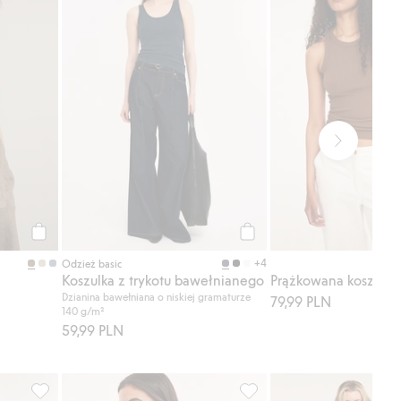
Kup
Kup
+4
Odzież basic
Koszulka z trykotu bawełnianego
Prążkowana koszulka
Dzianina bawełniana o niskiej gramaturze
79,99 PLN
140 g/m²
59,99 PLN