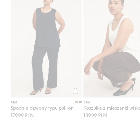
Spodnie dzwony typu pull-on, Do
Kup
Xlnt
Xlnt
Spodnie dzwony typu pull-on
Koszulka z mieszanki wisk
179,99 PLN
139,99 PLN