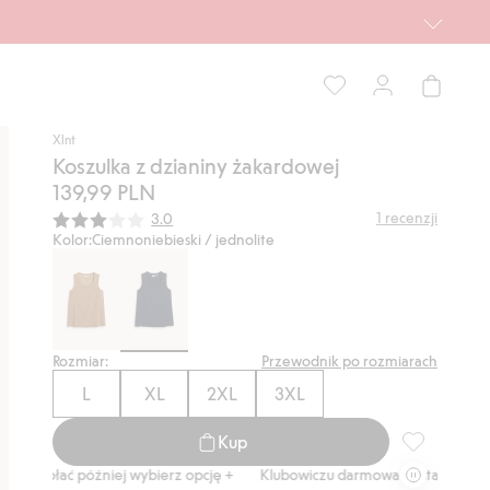
Xlnt
Koszulka z dzianiny żakardowej
139,99 PLN
Średnia ocena:
1
recenzji
3.0
Kolor:
Ciemnoniebieski / jednolite
Rozmiar:
Przewodnik po rozmiarach
L
XL
2XL
3XL
Kup
Koszulka z 
ać później wybierz opcję +
Klubowiczu darmowa dostawa od 150 zł