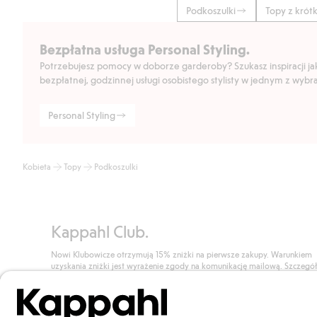
Podkoszulki
Topy z kró
Bezpłatna usługa Personal Styling.
Potrzebujesz pomocy w doborze garderoby? Szukasz inspiracji jak 
bezpłatnej, godzinnej usługi osobistego stylisty w jednym z wyb
Personal Styling
Kobieta
Topy
Podkoszulki
Kappahl Club.
Nowi Klubowicze otrzymują 15% zniżki na pierwsze zakupy. Warunkiem
uzyskania zniżki jest wyrażenie zgody na komunikację mailową. Szczegó
znajdują się tutaj.
Dołącz do Klubu!