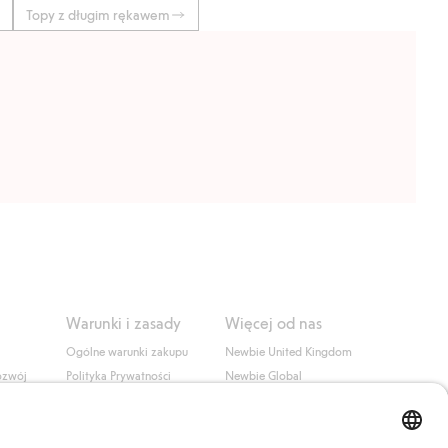
Topy z długim rękawem
Warunki i zasady
Więcej od nas
Ogólne warunki zakupu
Newbie United Kingdom
ozwój
Polityka Prywatności
Newbie Global
Polityka plików cookie
Affiliate
i
Warunki #YesKappahl
#YesNewbie
wa