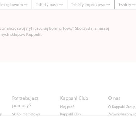
tkim rękawem
T-shirty basic
T-shirty imprezowe
T-shirty
znaleźć swój styl i czuć się komfortowo? Skorzystaj z naszej
ranych sklepów Kappahl.
Potrzebujesz
Kappahl Club
O nas
pomocy?
Mój profil
O Kappahl Group
ły
Sklep internetowy
Kappahl Club
Zrównoważony r
Częste pytania
Warunki członkostwa
Praca u nas
Twoje zamówienie
Prasa i aktualnośc
Skontaktuj się z nami
Dostępność cyfro