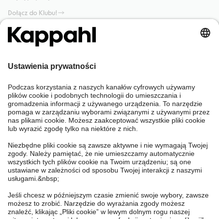
Dołącz do Klubu!
Potrzebujesz pomocy?
Sklep internetowy
Kappahl Club
Częste pytania
Mój profil
O nas
Twoje zamówienie
Kappahl Club
O Kappahl Group
Warunki i zasady
Skontaktuj się z nami
Warunki członkostwa
Zrównoważony rozwój
Ogólne warunki zakupu
Więcej od nas
Znajdź sklep