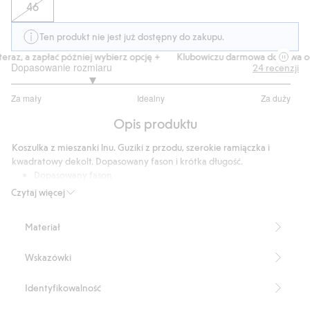
46
Ten produkt nie jest już dostępny do zakupu.
raz, a zapłać później wybierz opcję +
Klubowiczu darmowa dostawa od 
Dopasowanie rozmiaru
24
recenzji
2.142857142857143
Za mały
Idealny
Za duży
na
Na
5
Opis produktu
podstawie
21
Koszulka z mieszanki lnu. Guziki z przodu, szerokie ramiączka i
głosów
kwadratowy dekolt. Dopasowany fason i krótka długość.
Dopasowany fason
Produkt zawiera 55% lnu Masters of FLAX FIBRE™
Czytaj więcej
Numer artykułu
:
440479
Masters of FLAX FIBRE™ Blend
Materiał
Wskazówki
Identyfikowalność