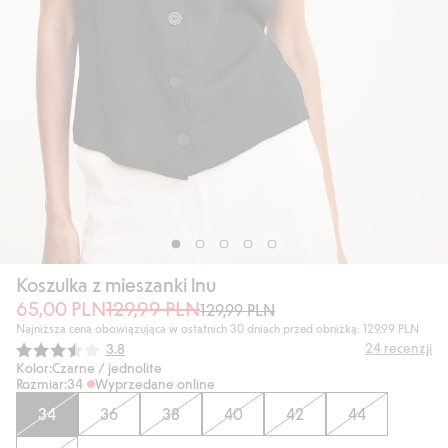
Koszulka z mieszanki lnu
65,00 PLN
129,99 PLN
129,99 PLN
Najniższa cena obowiązująca w ostatnich 30 dniach przed obniżką: 129,99 PLN
Średnia ocena:
24
recenzji
3.8
Kolor:
Czarne / jednolite
Rozmiar:
34
Wyprzedane online
34
36
38
40
42
44