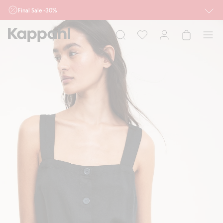
Final Sale -30%
Ważne przy zakupie min. 2 sztuk produktów włączonych w ofertę, również z
działu outlet do 10.8 w sklepach Kappahl i Newbie oraz na kappahl.com. Ofert
nie łączymy
Kobieta
Mężczyzna
Dziecko
Niemowlę
Newbie