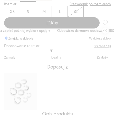
Rozmiar:
Przewodnik po rozmiarach
XS
S
M
L
XL
Kup
Obcisła
zapłać później wybierz opcję +
Klubowiczu darmowa dostawa od 150 zł
Znajdź w sklepie
Wybierz sklep
Dopasowanie rozmiaru
88
recenzji
2.808219178082192
Za mały
Idealny
Za duży
na
Na
5
Dopasuj z
podstawie
73
głosów
Opis produktu
Kolczyki