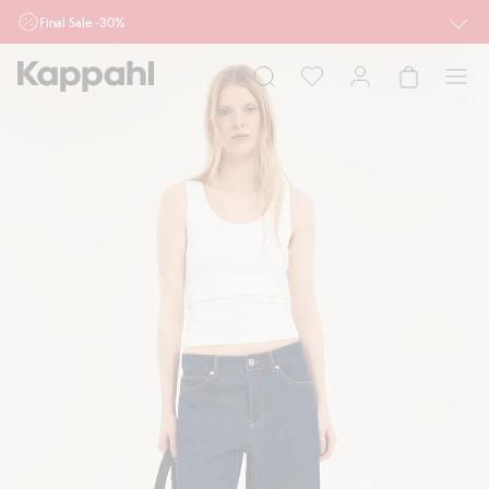
Final Sale -30%
Ważne przy zakupie min. 2 sztuk produktów włączonych w ofertę, również z
działu outlet do 10.8 w sklepach Kappahl i Newbie oraz na kappahl.com. Ofert
nie łączymy
Kobieta
Mężczyzna
Dziecko
Niemowlę
Newbie