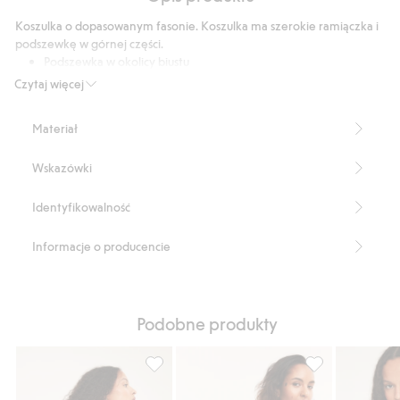
w
Koszulka o dopasowanym fasonie. Koszulka ma szerokie ramiączka i
kolorze
podszewkę w górnej części.
srebra
Podszewka w okolicy biustu
Numer artykułu
:
344499
Czytaj więcej
Blended Recycled Polyamide
Materiał
Wskazówki
Identyfikowalność
Informacje o producencie
Podobne produkty
Prążkowana koszulka, Dodaj do listy ulubi
Koszulka z tryk