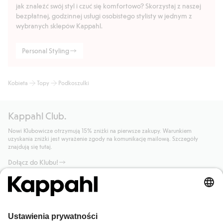
jak znaleźć swój styl i czuć się komfortowo? Skorzystaj z naszej
bezpłatnej, godzinnej usługi osobistego stylisty w jednym z
wybranych sklepów Kappahl.
Personal Styling
Kobieta
Topy
Podkoszulki
Kappahl Club.
Nowi Klubowicze otrzymują 15% zniżki na pierwsze zakupy. Warunkiem
uzyskania zniżki jest wyrażenie zgody na komunikację mailową. Szczegóły
znajdują się tutaj.
Dołącz do Klubu!