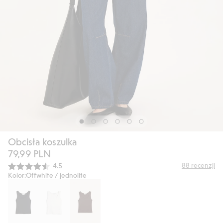
Obcisła koszulka
79,99 PLN
Średnia ocena:
88
recenzji
4.5
Kolor:
Offwhite / jednolite