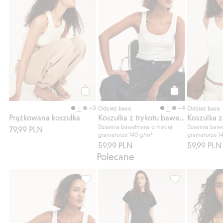
Kup
Kup
+3
+4
Odzież basic
Odzież basic
Prążkowana koszulka
Koszulka z trykotu bawełnianego
Dzianina bawełniana o niskiej
Dzianina bawe
79,99 PLN
gramaturze 140 g/m²
gramaturze 1
59,99 PLN
59,99 PLN
Polecane
Koszulka z trykotu bawełnianego, Dodaj do
Sukienka midi, 