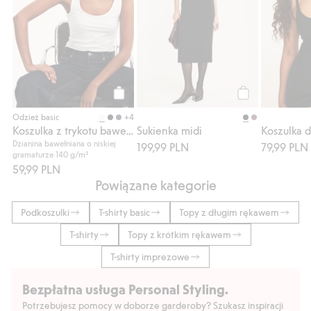
Kup
Kup
+4
Odzież basic
Koszulka z trykotu bawełnianego
Sukienka midi
Koszulka 
Dzianina bawełniana o niskiej
199,99 PLN
79,99 PLN
gramaturze 140 g/m²
59,99 PLN
Powiązane kategorie
Podkoszulki
T-shirty basic
Topy z długim rękawem
T-shirty
Topy z krótkim rękawem
T-shirty imprezowe
Bezpłatna usługa Personal Styling.
Potrzebujesz pomocy w doborze garderoby? Szukasz inspiracji