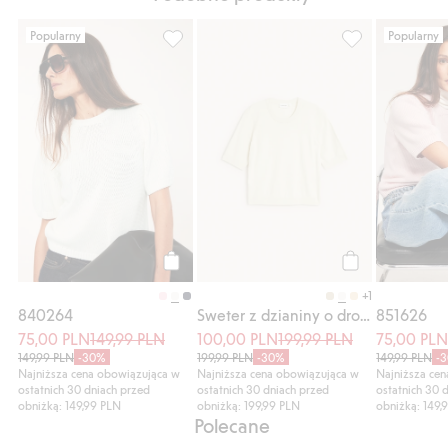
Popularny
Popularny
840264, Dodaj do listy ulubione
Sweter z dziani
Kup
Kup
+1
840264
Sweter z dzianiny o drobnym splocie, z mieszanki wełny
851626
75,00 PLN
149,99 PLN
100,00 PLN
199,99 PLN
75,00 PL
149,99 PLN
-30%
199,99 PLN
-30%
149,99 PLN
-
Najniższa cena obowiązująca w
Najniższa cena obowiązująca w
Najniższa ce
ostatnich 30 dniach przed
ostatnich 30 dniach przed
ostatnich 30 
obniżką: 149,99 PLN
obniżką: 199,99 PLN
obniżką: 149,
Polecane