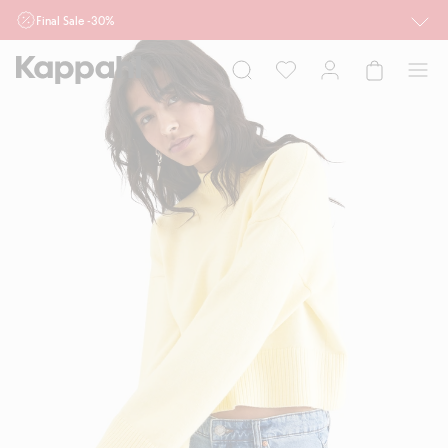
Final Sale -30%
Ważne przy zakupie min. 2 sztuk produktów włączonych w ofertę, również z
działu outlet do 10.8 w sklepach Kappahl i Newbie oraz na kappahl.com. Ofert
nie łączymy
Kobieta
Mężczyzna
Dziecko
Niemowlę
Newbie