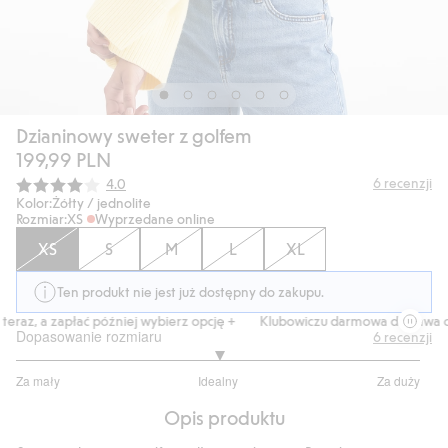
Dzianinowy sweter z golfem
199,99 PLN
Średnia ocena:
6
recenzji
4.0
Kolor:
Żółty / jednolite
Rozmiar:
XS
Wyprzedane online
XS
S
M
L
XL
Ten produkt nie jest już dostępny do zakupu.
eraz, a zapłać później wybierz opcję +
Klubowiczu darmowa dostawa od
Dopasowanie rozmiaru
6
recenzji
3
Za mały
Idealny
Za duży
na
Na
5
Opis produktu
podstawie
3