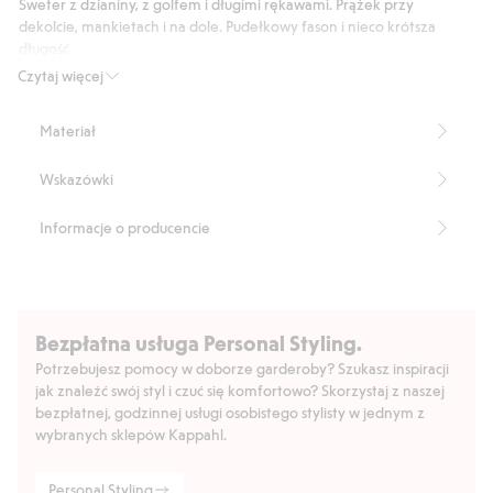
Sweter z dzianiny, z golfem i długimi rękawami. Prążek przy
głosów
dekolcie, mankietach i na dole. Pudełkowy fason i nieco krótsza
długość.
Długość: 48 cm w rozmiarze S
Czytaj więcej
Produkt zawiera 52% włókien wiskozowych LENZING™
ECOVERO™.
Materiał
Numer artykułu
:
314294
LENZING™ ECOVERO™ Blend
Wskazówki
Informacje o producencie
Bezpłatna usługa Personal Styling.
Potrzebujesz pomocy w doborze garderoby? Szukasz inspiracji
jak znaleźć swój styl i czuć się komfortowo? Skorzystaj z naszej
bezpłatnej, godzinnej usługi osobistego stylisty w jednym z
wybranych sklepów Kappahl.
Personal Styling