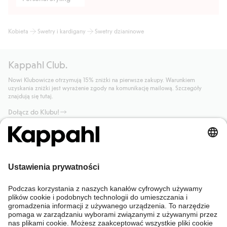
Kobieta
Swetry i kardigany
Swetry dzianinowe
Kappahl Club.
Nowi Klubowicze otrzymują 15% zniżki na pierwsze zakupy. Warunkiem
uzyskania zniżki jest wyrażenie zgody na komunikację mailową. Szczegóły
znajdują się tutaj.
Dołącz do Klubu!
Potrzebujesz pomocy?