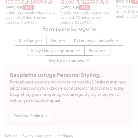
100,00 PLN
199,99 PLN
115,00 PLN
229,99 PLN
59,99 PLN
-3
Najniższa ce
199,99 PLN
-30%
229,99 PLN
-30%
ostatnich 30 
Najniższa cena obowiązująca w
Najniższa cena obowiązująca w
obniżką: 59,9
ostatnich 30 dniach przed
ostatnich 30 dniach przed
obniżką: 199,99 PLN
obniżką: 229,99 PLN
Powiązane kategorie
Kardigany
Golfy
Dzianinowe kamizelki
Bluzy i bluzy z kapturem
Poncza
Swetry dzianinowe
Bezpłatna usługa Personal Styling.
Potrzebujesz pomocy w doborze garderoby? Szukasz inspiracji
jak znaleźć swój styl i czuć się komfortowo? Skorzystaj z naszej
bezpłatnej, godzinnej usługi osobistego stylisty w jednym z
wybranych sklepów Kappahl.
Personal Styling
Kobieta
Swetry i kardigany
Kardigany