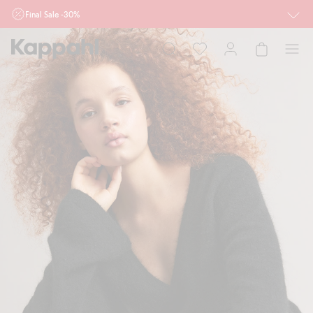
Final Sale -30%
Ważne przy zakupie min. 2 sztuk produktów włączonych w ofertę, również z
działu outlet do 10.8 w sklepach Kappahl i Newbie oraz na kappahl.com. Ofert
nie łączymy
Kobieta
Mężczyzna
Dziecko
Niemowlę
Newbie