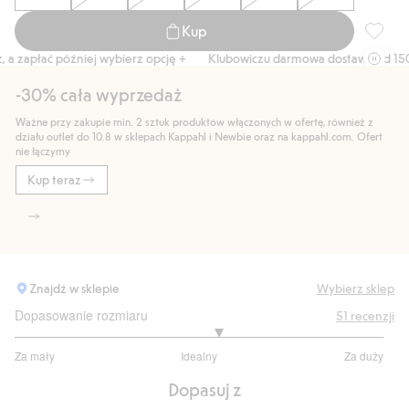
Kup
Kardiga
zapłać później wybierz opcję +
Klubowiczu darmowa dostawa od 150 zł
-30% cała wyprzedaż
Ważne przy zakupie min. 2 sztuk produktów włączonych w ofertę, również z
działu outlet do 10.8 w sklepach Kappahl i Newbie oraz na kappahl.com. Ofert
nie łączymy
Kup teraz
Znajdź w sklepie
Wybierz sklep
Dopasowanie rozmiaru
51
recenzji
3.205128205128205
Za mały
Idealny
Za duży
na
Na
5
Dopasuj z
podstawie