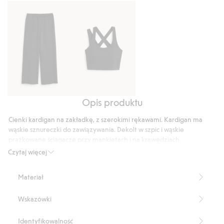
39
głosów
Opis produktu
Spodnie
Top
dresowe
sportowy
Cienki kardigan na zakładkę, z szerokimi rękawami. Kardigan ma
o
z
wąskie sznureczki do zawiązywania. Dekolt w szpic i wąskie
szerokim
miękkiego,
prążkowane ściągacze przy mankietach i na krawędziach.
kroju
Szerokie rękawy
elastycznego
Czytaj więcej
Dekolt w szpic
dżerseju
Zakładka
Materiał
Długość: 56 cm w rozmiarze S
Produkt zawiera 35% certyfikowanej wełny.
Wskazówki
Produkt zawiera 35% certyfikowanego moheru.
Numer artykułu
:
524603
Identyfikowalność