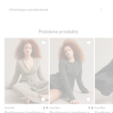
Informacje o producencie
Podobne produkty
Prążkowany kardigan na zakładkę, Dodaj d
Prążkowany kard
Kup
Kup
kay/day
kay/day
kay/day
Prążkowany kardigan na zakładkę
Prążkowany kardigan na zakładkę