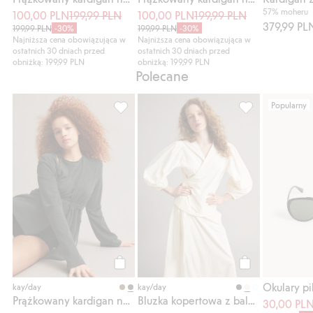
57% moheru
100,00 PLN
199,99 PLN
100,00 PLN
199,99 PLN
379,99 PL
199,99 PLN
-30%
199,99 PLN
-30%
Najniższa cena obowiązująca w
Najniższa cena obowiązująca w
ostatnich 30 dniach przed
ostatnich 30 dniach przed
obniżką: 199,99 PLN
obniżką: 199,99 PLN
Polecane
Popularny
Prążkowany kardigan na zakładkę, Dodaj d
Bluzka kopertow
Kup
Kup
Okulary pi
kay/day
kay/day
Prążkowany kardigan na zakładkę
Bluzka kopertowa z balonowymi rękawami
30,00 PL