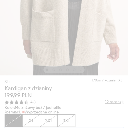
170cm / Rozmiar: XL
Xlnt
Kardigan z dzianiny
199,99 PLN
Średnia ocena:
12
recenzji
4.8
Kolor:
Melanżowy beż / jednolite
Rozmiar:
L
Wyprzedane online
L
XL
2XL
3XL