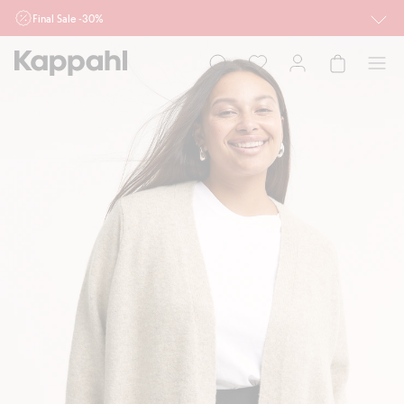
Final Sale -30%
Ważne przy zakupie min. 2 sztuk produktów włączonych w ofertę, również z
działu outlet do 10.8 w sklepach Kappahl i Newbie oraz na kappahl.com. Ofert
nie łączymy
Kobieta
Mężczyzna
Dziecko
Niemowlę
Newbie