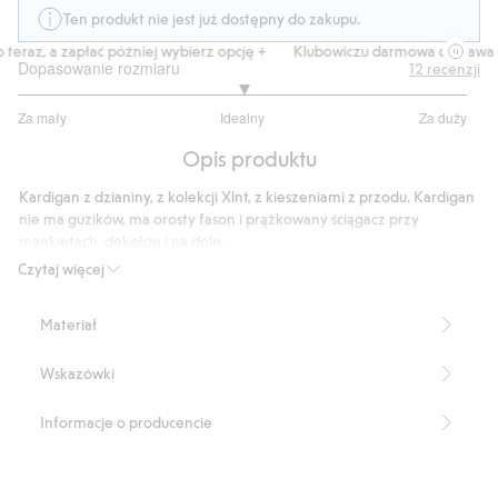
Ten produkt nie jest już dostępny do zakupu.
eraz, a zapłać później wybierz opcję +
Klubowiczu darmowa dostawa od
Dopasowanie rozmiaru
12
recenzji
3
Za mały
Idealny
Za duży
na
Na
5
Opis produktu
podstawie
8
Kardigan z dzianiny, z kolekcji Xlnt, z kieszeniami z przodu. Kardigan
głosów
nie ma guzików, ma orosty fason i prążkowany ściągacz przy
mankietach, dekolcie i na dole.
Prosty fason
Czytaj więcej
Z przodu kieszenie
Długość: 80 cm w rozmiarze XL
Materiał
Produkt zawiera 65% poliestru z odzysku.
Numer artykułu
:
353243
Wskazówki
Blended Recycled Polyester
Informacje o producencie