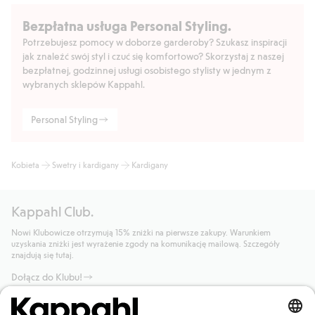
Bezpłatna usługa Personal Styling.
Potrzebujesz pomocy w doborze garderoby? Szukasz inspiracji
jak znaleźć swój styl i czuć się komfortowo? Skorzystaj z naszej
bezpłatnej, godzinnej usługi osobistego stylisty w jednym z
wybranych sklepów Kappahl.
Personal Styling
Kobieta
Swetry i kardigany
Kardigany
Kappahl Club.
Nowi Klubowicze otrzymują 15% zniżki na pierwsze zakupy. Warunkiem
uzyskania zniżki jest wyrażenie zgody na komunikację mailową. Szczegóły
znajdują się tutaj.
Dołącz do Klubu!