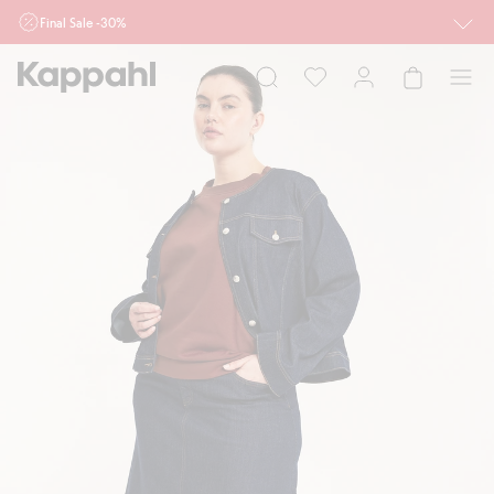
Final Sale -30%
Ważne przy zakupie min. 2 sztuk produktów włączonych w ofertę, również z
działu outlet do 10.8 w sklepach Kappahl i Newbie oraz na kappahl.com. Ofert
nie łączymy
Kobieta
Mężczyzna
Dziecko
Niemowlę
Newbie