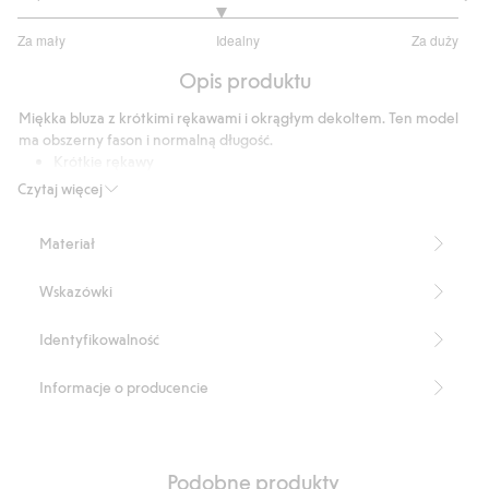
2.837837837837838
Za mały
Idealny
Za duży
na
Na
5
Opis produktu
podstawie
37
Miękka bluza z krótkimi rękawami i okrągłym dekoltem. Ten model
głosów
ma obszerny fason i normalną długość.
Krótkie rękawy
Okrągły dekolt
Czytaj więcej
Obszerny fason
Normalna długość
Materiał
Długość: 66 cm w rozmiarze XL.
Numer artykułu
:
839050
Wskazówki
Identyfikowalność
Informacje o producencie
Podobne produkty