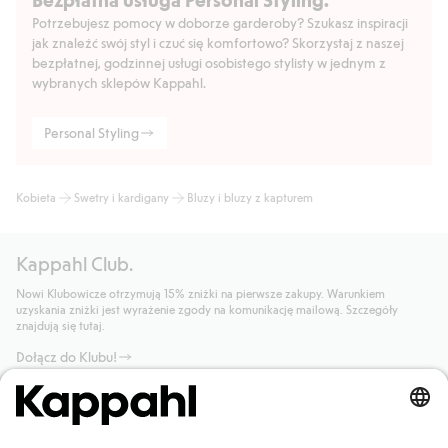
Potrzebujesz pomocy w doborze garderoby? Szukasz inspiracji
jak znaleźć swój styl i czuć się komfortowo? Skorzystaj z naszej
bezpłatnej, godzinnej usługi osobistego stylisty w jednym z
wybranych sklepów Kappahl.
Personal Styling
Kobieta
Swetry i kardigany
Bluzy i bluzy z kapturem
Kappahl Club.
Nowi Klubowicze otrzymują 15% zniżki na pierwsze zakupy. Warunkiem
uzyskania zniżki jest wyrażenie zgody na komunikację mailową. Szczegóły
znajdują się tutaj.
Dołącz do Klubu!