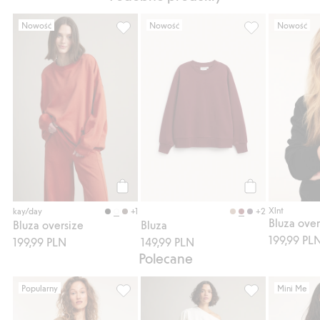
Nowość
Nowość
Nowość
Bluza oversize, Dodaj do listy ulubione
Bluza, Dodaj do 
Kup
Kup
Xlnt
+1
+2
kay/day
Bluza over
Bluza oversize
Bluza
199,99 PL
199,99 PLN
149,99 PLN
Polecane
Popularny
Mini Me
Prążkowana sukienka, Dodaj do listy ulubi
Spodnie wciągane