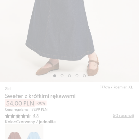
177cm / Rozmiar: XL
Xlnt
Sweter z krótkimi rękawami
54,00 PLN
-30%
Cena regularna: 179,99 PLN
Średnia ocena:
50
recenzji
4.3
Kolor:
Czerwony / jednolite