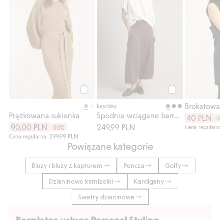
Kup
Kup
kay/day
Prążkowana sukienka
Spodnie wciągane barrel fit
40 PLN
-
90,00 PLN
249,99 PLN
Cena regularn
-30%
Cena regularna: 299,99 PLN
Powiązane kategorie
Bluzy i bluzy z kapturem
Poncza
Golfy
Dzianinowe kamizelki
Kardigany
Swetry dzianinowe
Bezpłatna usługa Personal Styling.