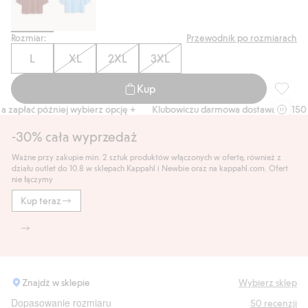
Rozmiar:
Przewodnik po rozmiarach
L
XL
2XL
3XL
Kup
Sweter 
zapłać później wybierz opcję +
Klubowiczu darmowa dostawa od 150 zł
-30% cała wyprzedaż
Ważne przy zakupie min. 2 sztuk produktów włączonych w ofertę, również z
działu outlet do 10.8 w sklepach Kappahl i Newbie oraz na kappahl.com. Ofert
nie łączymy
Kup teraz
Znajdź w sklepie
Wybierz sklep
Dopasowanie rozmiaru
50
recenzji