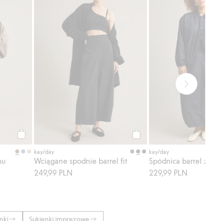
Kup
Kup
kay/day
kay/day
mu
Wciągane spodnie barrel fit
Spódnica barrel z de
249,99 PLN
229,99 PLN
nki
Sukienki imprezowe