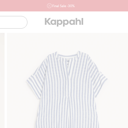
Final Sale -30%
Ważne przy zakupie min. 2 sztuk produktów włączonych w
ofertę, również z działu outlet do 10.8 w sklepach Kappahl i
Newbie oraz na kappahl.com. Ofert nie łączymy
Kobieta
Mężczyzna
Dziecko
Niemowlę
Newbie
Klubowiczu darmowa dostawa od 150 zł
Kup teraz, a