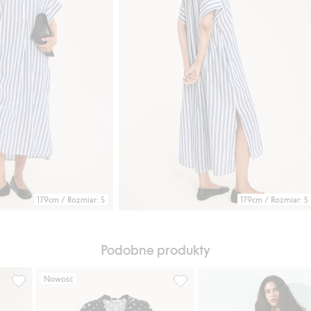
179cm / Rozmiar: S
179cm / Rozmiar: S
Podobne produkty
Nowość
ami, Dodaj do listy ulubione
Sukienka bez rękawów, z szyfonu, Dodaj do listy ulubione
Sukienka midi z krótkimi ręka