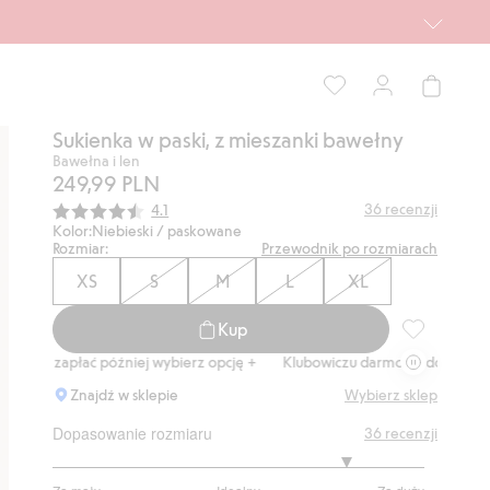
Sukienka w paski, z mieszanki bawełny
Bawełna i len
249,99 PLN
Średnia ocena:
36
recenzji
4.1
Kolor:
Niebieski / paskowane
Rozmiar:
Przewodnik po rozmiarach
XS
S
M
L
XL
Kup
Sukienka w p
 zapłać później wybierz opcję +
Klubowiczu darmowa dostawa od 150 zł
Znajdź w sklepie
Wybierz sklep
Dopasowanie rozmiaru
36
recenzji
4.2