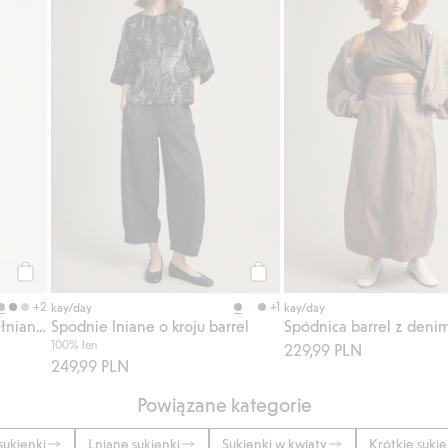
Kup
Kup
+2
+1
kay/day
kay/day
Spódnica z popeliny bawełnianej
Spodnie lniane o kroju barrel
Spódnica barrel z deni
100% len
229,99 PLN
249,99 PLN
Powiązane kategorie
sukienki
Lniane sukienki
Sukienki w kwiaty
Krótkie sukie