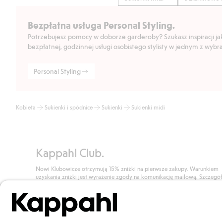
Bezpłatna usługa Personal Styling.
Potrzebujesz pomocy w doborze garderoby? Szukasz inspiracji jak 
bezpłatnej, godzinnej usługi osobistego stylisty w jednym z wyb
Personal Styling
Kobieta
Sukienki i spódnice
Sukienki
Sukienki midi
Kappahl Club.
Nowi Klubowicze otrzymują 15% zniżki na pierwsze zakupy. Warunkiem
uzyskania zniżki jest wyrażenie zgody na komunikację mailową. Szczegó
znajdują się tutaj.
Dołącz do Klubu!