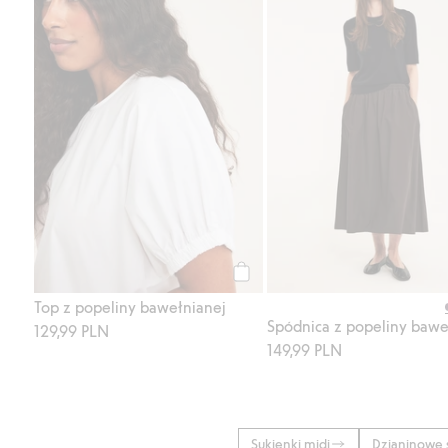
Kup
Top z popeliny bawełnianej
129,99 PLN
149,99 PLN
Sukienki midi
Dzianinowe 