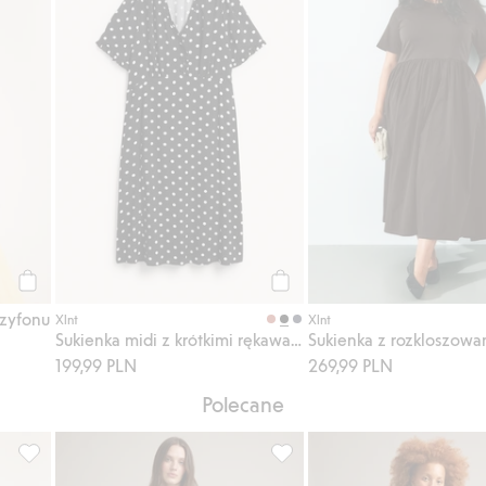
Kup
Kup
szyfonu
Xlnt
Xlnt
Sukienka midi z krótkimi rękawami
199,99 PLN
269,99 PLN
Polecane
aj do listy ulubione
Spódnica z popeliny bawełnianej, Dodaj do listy ulubione
Spodnie lniane o kroju barrel