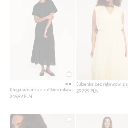
Kup
Sukienka bez rękawów, z 
Długa sukienka z krótkimi rękawami
299,99 PLN
249,99 PLN
Top z popeliny bawełnianej, Dod