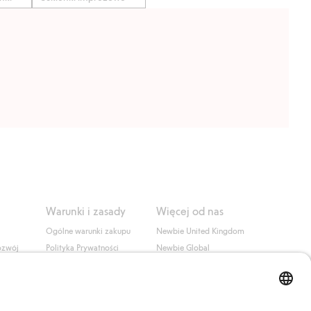
Warunki i zasady
Więcej od nas
Ogólne warunki zakupu
Newbie United Kingdom
ozwój
Polityka Prywatności
Newbie Global
Polityka plików cookie
Affiliate
i
Warunki #YesKappahl
#YesNewbie
wa