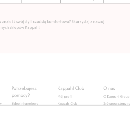
znaleźć swój styl i czuć się komfortowo? Skorzystaj z naszej
ranych sklepów Kappahl.
Potrzebujesz
Kappahl Club
O nas
pomocy?
Mój profil
O Kappahl Group
ły
Sklep internetowy
Kappahl Club
Zrównoważony r
Częste pytania
Warunki członkostwa
Praca u nas
Twoje zamówienie
Prasa i aktualnośc
Skontaktuj się z nami
Dostępność cyfro