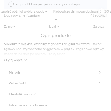
Ten produkt nie jest już dostępny do zakupu.
zapłać później wybierz opcję +
Klubowiczu darmowa dostawa od 150 zł
Dopasowanie rozmiaru
43
recenzji
3.0625
Za mały
Idealny
Za duży
na
Na
5
Opis produktu
podstawie
32
Sukienka z miękkiej dzianiny, z golfem i długimi rękawami. Dekolt,
głosów
rękawy i dół wykończone ściągaczem w prążek. Raglanowe rękawy.
Rozcięcia na dole po bokach. Prosty fason.
Golf
Czytaj więcej
Długie rękawy
Prążkowane wykończenie
Materiał
Długi model
Długość: 114 cm w rozmiarze S
Wskazówki
Produkt zawiera 65% poliestru z odzysku.
Numer artykułu
:
496331
Identyfikowalność
Blended Recycled Polyester
Informacje o producencie