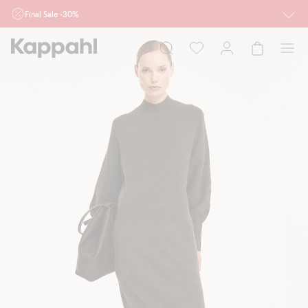
Final Sale -30%
Ważne przy zakupie min. 2 sztuk produktów włączonych w ofertę, również z
działu outlet do 10.8 w sklepach Kappahl i Newbie oraz na kappahl.com. Ofert
nie łączymy
Kobieta
Mężczyzna
Dziecko
Niemowlę
Newbie