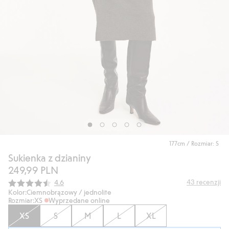
177cm / Rozmiar: S
Sukienka z dzianiny
249,99 PLN
Średnia ocena:
43
recenzji
4.6
Kolor:
Ciemnobrązowy / jednolite
Rozmiar:
XS
Wyprzedane online
XS
S
M
L
XL