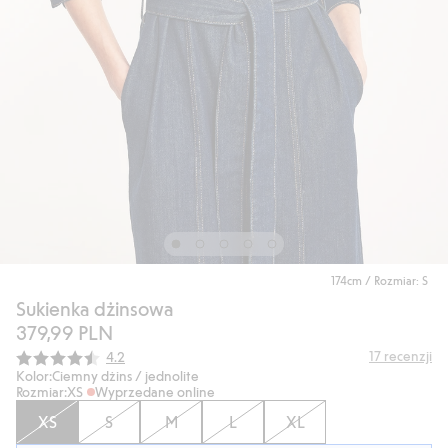
174cm / Rozmiar: S
Sukienka dżinsowa
379,99 PLN
Średnia ocena:
17
recenzji
4.2
Kolor:
Ciemny dżins / jednolite
Rozmiar:
XS
Wyprzedane online
XS
S
M
L
XL