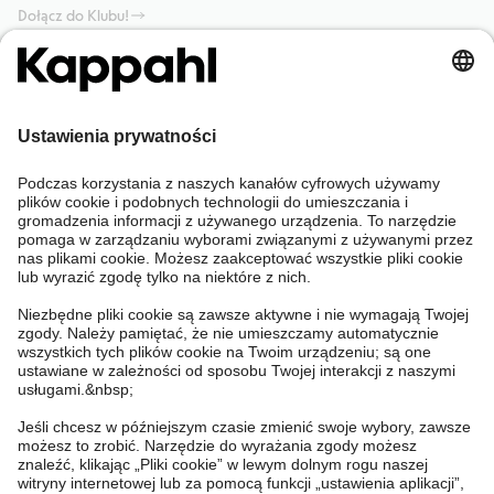
Dołącz do Klubu!
Potrzebujesz pomocy?
Sklep internetowy
Kappahl Club
Częste pytania
Mój profil
O nas
Twoje zamówienie
Kappahl Club
O Kappahl Group
Warunki i zasady
Skontaktuj się z nami
Warunki członkostwa
Zrównoważony rozwój
Ogólne warunki zakupu
Więcej od nas
Znajdź sklep
Praca u nas