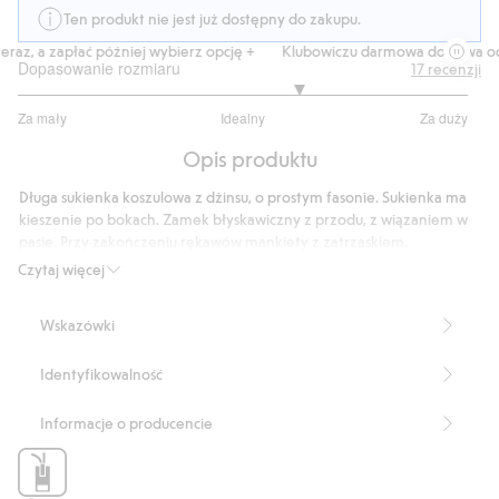
Ten produkt nie jest już dostępny do zakupu.
az, a zapłać później wybierz opcję +
Klubowiczu darmowa dostawa od 1
Dopasowanie rozmiaru
17
recenzji
3.5
Za mały
Idealny
Za duży
na
Na
5
Opis produktu
podstawie
16
Długa sukienka koszulowa z dżinsu, o prostym fasonie. Sukienka ma
głosów
kieszenie po bokach. Zamek błyskawiczny z przodu, z wiązaniem w
pasie. Przy zakończeniu rękawów mankiety z zatrzaskiem.
Prosty fason
Czytaj więcej
Długość: 126 cm w rozmiarze S
Numer artykułu
:
485342
Wskazówki
Identyfikowalność
Informacje o producencie