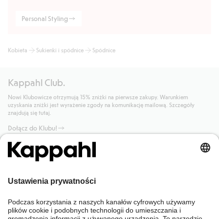
Personal Styling
Kobieta
Sukienki i spódnice
Spódnice
Kappahl Club.
Nowi Klubowicze otrzymują 15% zniżki na pierwsze zakupy. Warunkiem
uzyskania zniżki jest wyrażenie zgody na komunikację mailową. Szczegóły
znajdują się tutaj.
Dołącz do Klubu!