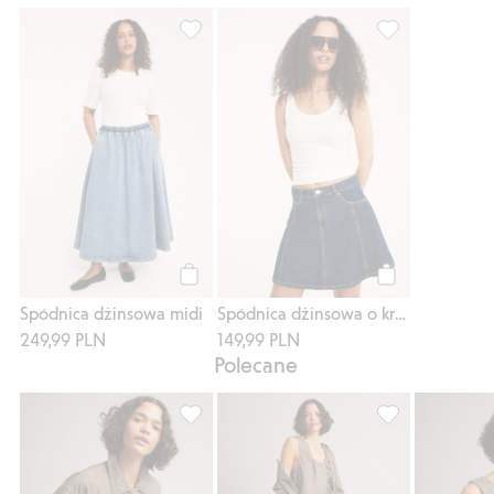
Spódnica dżinsowa midi, Dodaj do listy u
Spódnica dżinsow
Kup
Kup
Spódnica dżinsowa midi
Spódnica dżinsowa o kroju litery A
249,99 PLN
149,99 PLN
Polecane
Kurtka typu bluzon z denimu, Dodaj do lis
Dżinsowe kuloty