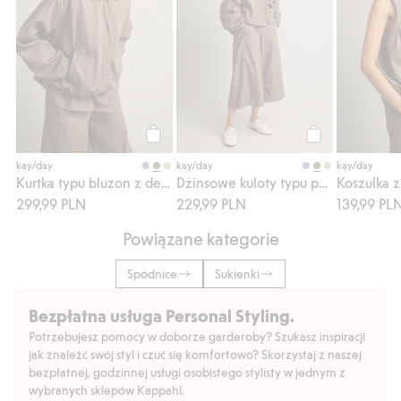
Kup
Kup
kay/day
kay/day
kay/day
Kurtka typu bluzon z denimu
Dżinsowe kuloty typu pull-on
Koszulka 
299,99 PLN
229,99 PLN
139,99 PL
Powiązane kategorie
Spódnice
Sukienki
Bezpłatna usługa Personal Styling.
Potrzebujesz pomocy w doborze garderoby? Szukasz inspiracji
jak znaleźć swój styl i czuć się komfortowo? Skorzystaj z naszej
bezpłatnej, godzinnej usługi osobistego stylisty w jednym z
wybranych sklepów Kappahl.