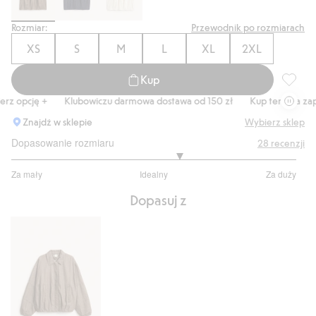
Rozmiar:
Przewodnik po rozmiarach
XS
S
M
L
XL
2XL
Kup
Spódnic
 opcję +
Klubowiczu darmowa dostawa od 150 zł
Kup teraz, a zapła
Znajdź w sklepie
Wybierz sklep
Dopasowanie rozmiaru
28
recenzji
3.352941176470588
Za mały
Idealny
Za duży
na
Na
5
Dopasuj z
podstawie
17
głosów