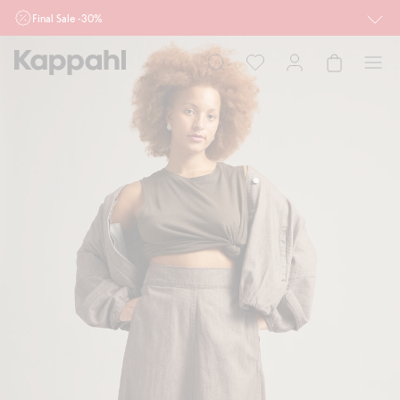
Final Sale -30%
Ważne przy zakupie min. 2 sztuk produktów włączonych w ofertę, również z
działu outlet do 10.8 w sklepach Kappahl i Newbie oraz na kappahl.com. Ofert
nie łączymy
Kobieta
Mężczyzna
Dziecko
Niemowlę
Newbie