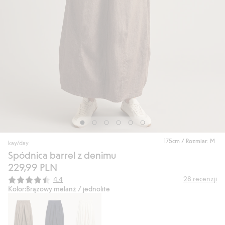
175cm / Rozmiar: M
kay/day
Spódnica barrel z denimu
229,99 PLN
Średnia ocena:
28
recenzji
4.4
Kolor:
Brązowy melanż / jednolite