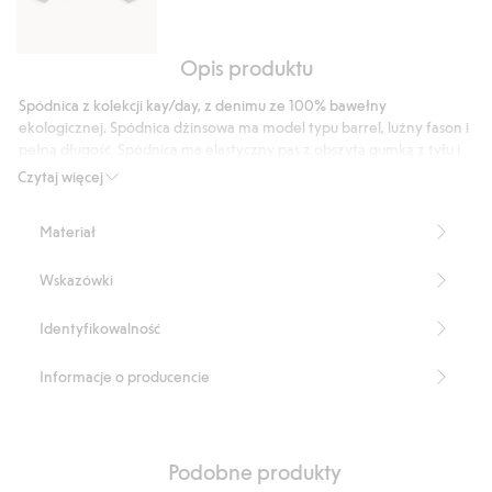
Opis produktu
Kurtka
typu
Spódnica z kolekcji kay/day, z denimu ze 100% bawełny
bluzon
ekologicznej. Spódnica dżinsowa ma model typu barrel, luźny fason i
z
pełną długość. Spódnica ma elastyczny pas z obszytą gumką z tyłu i
denimu
gładkim przodem, lekko przesunięte szwy z kieszeniami w szwach
Czytaj więcej
bocznych oraz dwie duże kieszenie z tyłu.
Luźny fason
Materiał
Krój barrel
Obszyta guma z tyłu
Wskazówki
Gładki przód
Kieszenie po bokach
Dwie kieszenie tylne
Identyfikowalność
Długość: 90 cm w rozmiarze S
Produkt zawiera 100% bawełny ekologicznej
Informacje o producencie
Numer artykułu
:
893123
Organic cotton- GOTS
Podobne produkty