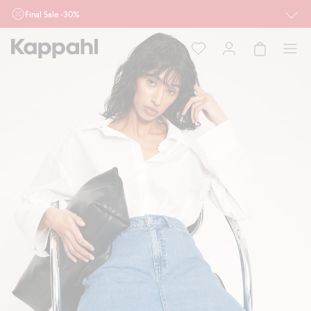
Final Sale -30%
Ważne przy zakupie min. 2 sztuk produktów włączonych w ofertę, również z
działu outlet do 10.8 w sklepach Kappahl i Newbie oraz na kappahl.com. Ofert
nie łączymy
Kobieta
Mężczyzna
Dziecko
Niemowlę
Newbie