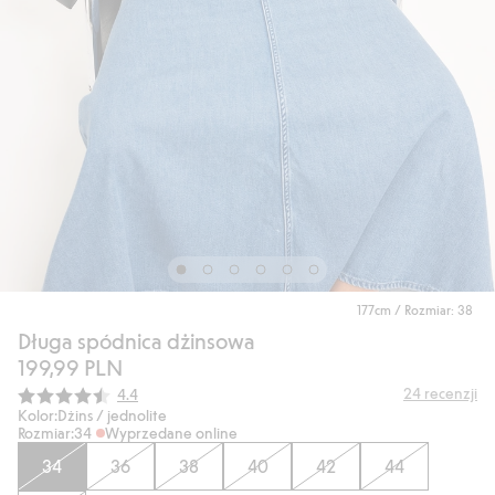
177cm / Rozmiar: 38
Długa spódnica dżinsowa
199,99 PLN
Średnia ocena:
24
recenzji
4.4
Kolor:
Dżins / jednolite
Rozmiar:
34
Wyprzedane online
34
36
38
40
42
44