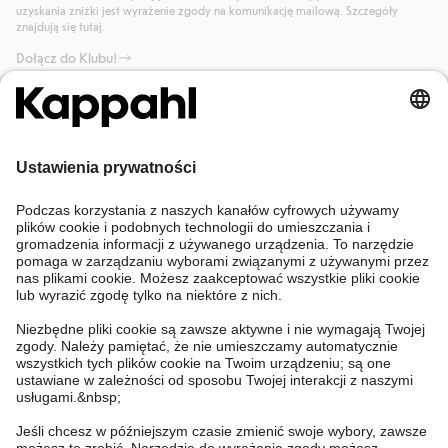
uzyskania zniżki jest wyrażenie zgody na komunikację mailową. Szczegóły
znajdują się tutaj.
Dołącz do Klubu!
Potrzebujesz pomocy?
Sklep internetowy
Kappahl Club
Częste pytania
Mój profil
O nas
Twoje zamówienie
Kappahl Club
O Kappahl Group
Warunki i zasady
Skontaktuj się z nami
Warunki członkostwa
Zrównoważony rozwój