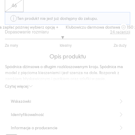
46
Ten produkt nie jest już dostępny do zakupu.
zapłać później wybierz opcję +
Klubowiczu darmowa dostawa od 150 zł
Dopasowanie rozmiaru
24
recenzji
2.882352941176471
Za mały
Idealny
Za duży
na
Na
5
Opis produktu
podstawie
17
Spódnica dżinsowa o długim rozkloszowanym kroju. Spódnica ma
głosów
model z pięcioma kieszeniami i jest szersza na dole. Rozporek z
zamkiem błyskawicznym i guzikiem oraz szlufki w pasie.
Długa spódnica z dżinsu
Czytaj więcej
Długość: 96 cm w rozmiarze 38
Numer artykułu
:
846287
Wskazówki
Identyfikowalność
Informacje o producencie