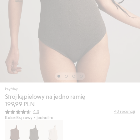
kay/day
Strój kąpielowy na jedno ramię
199,99 PLN
Średnia ocena:
43
recenzji
4.3
Kolor:
Brązowy / jednolite