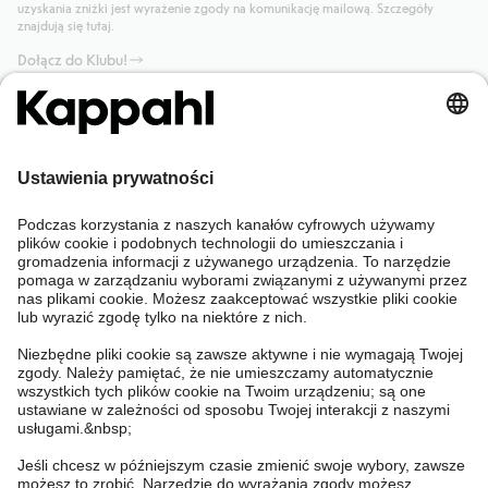
uzyskania zniżki jest wyrażenie zgody na komunikację mailową. Szczegóły
znajdują się tutaj.
Dołącz do Klubu!
Potrzebujesz pomocy?
Sklep internetowy
Kappahl Club
Częste pytania
Mój profil
O nas
Twoje zamówienie
Kappahl Club
O Kappahl Group
Warunki i zasady
Skontaktuj się z nami
Warunki członkostwa
Zrównoważony rozwój