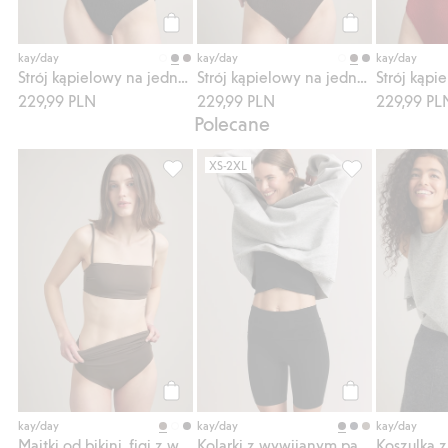
Kup
Kup
kay/day
kay/day
kay/day
Strój kąpielowy na jedno ramię
Strój kąpielowy na jedno ramię
229,99 PLN
229,99 PLN
229,99 PL
Polecane
XS-2XL
Majtki od bikini, figi z wywijanym pasem, 
Kolarki z wywij
Kup
Kup
kay/day
kay/day
kay/day
Majtki od bikini, figi z wywijanym pasem
Kolarki z wywijanym pasem