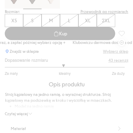
Rozmiar:
Przewodnik po rozmiarach
XS
S
M
L
XL
2XL
Kup
Strój k
, a zapłać później wybierz opcję +
Klubowiczu darmowa dostawa od 150
Znajdź w sklepie
Wybierz sklep
Dopasowanie rozmiaru
43
recenzji
2.941176470588236
Za mały
Idealny
Za duży
na
Na
5
Opis produktu
podstawie
34
Strój kąpielowy na jedno ramię, o wyraźnej strukturze. Strój
głosów
kąpielowy ma podszewkę w kroku i wyściółkę w miseczkach.
Model na jedno ramię
Wyściółka w kroku
Czytaj więcej
Wyściółka
Produkt zawiera 61% poliestru z odzysku.
Materiał
Numer artykułu
:
486423