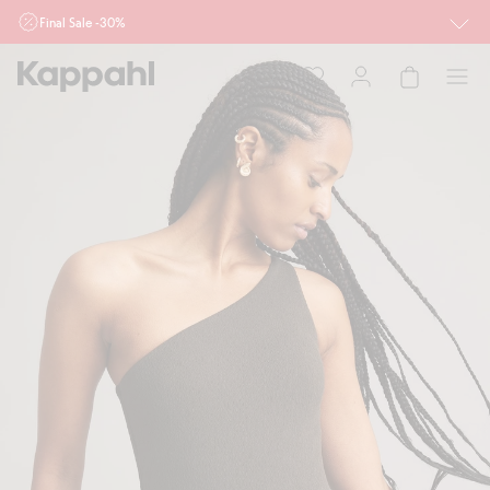
Final Sale -30%
Ważne przy zakupie min. 2 sztuk produktów włączonych w ofertę, również z
działu outlet do 10.8 w sklepach Kappahl i Newbie oraz na kappahl.com. Ofert
nie łączymy
Kobieta
Mężczyzna
Dziecko
Niemowlę
Newbie