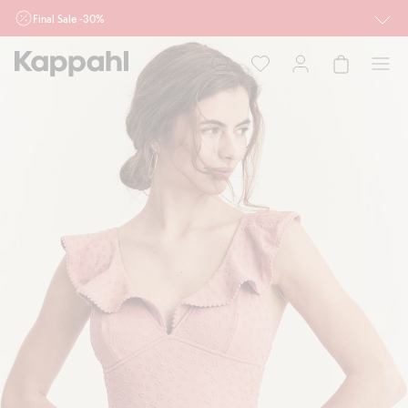
Final Sale -30%
Ważne przy zakupie min. 2 sztuk produktów włączonych w ofertę, również z
działu outlet do 10.8 w sklepach Kappahl i Newbie oraz na kappahl.com. Ofert
nie łączymy
Kobieta
Mężczyzna
Dziecko
Niemowlę
Newbie