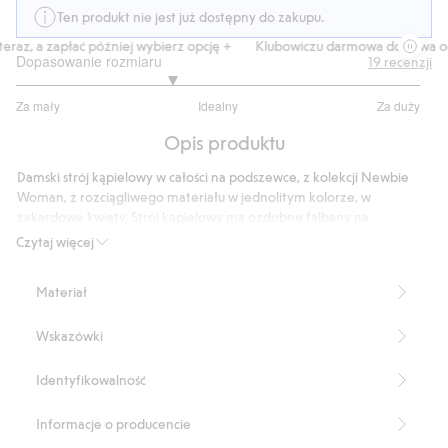
Ten produkt nie jest już dostępny do zakupu.
raz, a zapłać później wybierz opcję +
Klubowiczu darmowa dostawa od 1
Dopasowanie rozmiaru
19
recenzji
2.529411764705882
Za mały
Idealny
Za duży
na
Na
5
Opis produktu
podstawie
17
Damski strój kąpielowy w całości na podszewce, z kolekcji Newbie
głosów
Woman, z rozciągliwego materiału w jednolitym kolorze, w
żakardowe kwiaty. Strój kąpielowy ma ozdobne falbany na
ramionach, zaznaczone szwy na biuście dla atrakcyjnego
Czytaj więcej
dopasowania oraz regulowane ramiączka. Wyjmowana wyściółka w
miseczkach. Dostępny w rozmiarach dziecięcych.
Materiał
Rozmiar S odpowiada rozmiarowi 38.
Produkt zawiera 88% poliestru z odzysku.
Wskazówki
Numer artykułu
:
412130
Blended Recycled Polyester
Identyfikowalność
Informacje o producencie