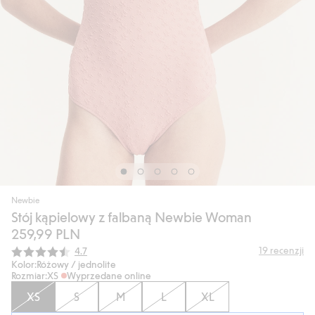
Newbie
Stój kąpielowy z falbaną Newbie Woman
259,99 PLN
Średnia ocena:
19
recenzji
4.7
Kolor:
Różowy / jednolite
Rozmiar:
XS
Wyprzedane online
XS
S
M
L
XL