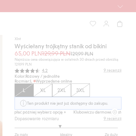
Xlnt
Wyściełany trójkątny stanik od bikini
65,00 PLN
129,99 PLN
129,99 PLN
Najniższa cena obowiązująca w ostatnich 30 dniach przed obniżką:
129,99 PLN
Średnia ocena:
9
recenzji
4.2
Kolor:
Różowy / jednolite
Rozmiar:
L
Wyprzedane online
L
XL
2XL
3XL
Ten produkt nie jest już dostępny do zakupu.
 zapłać później wybierz opcję +
Klubowiczu darmowa dostawa od 150 zł
Dopasowanie rozmiaru
9
recenzji
2.75
Za mały
Idealny
Za duży