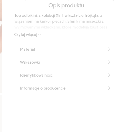
na
Na
Opis produktu
5
podstawie
Top od bikini, z kolekcji Xlnt, w kształcie trójkąta, z
8
wiązaniem na karku i plecach. Stanik ma miseczki z
głosów
wyjmowanymi wkładkami, które modelują biust, oraz
podwójne tunele pod biustem zapewniające dobre
Czytaj więcej
podtrzymanie.
Wyjmowana wyściółka
Materiał
Wiązanie na karku i plecach
Podwójne tunele pod biustem
Wskazówki
Produkt zawiera 82% poliestru z odzysku
Numer artykułu
:
825224
Identyfikowalność
Blended Recycled Polyester
Informacje o producencie