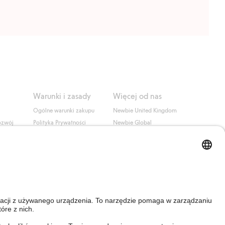
Warunki i zasady
Więcej od nas
Ogólne warunki zakupu
Newbie United Kingdom
ozwój
Polityka Prywatności
Newbie Global
Polityka plików cookie
Affiliate
i
Warunki #YesKappahl
#YesNewbie
wa