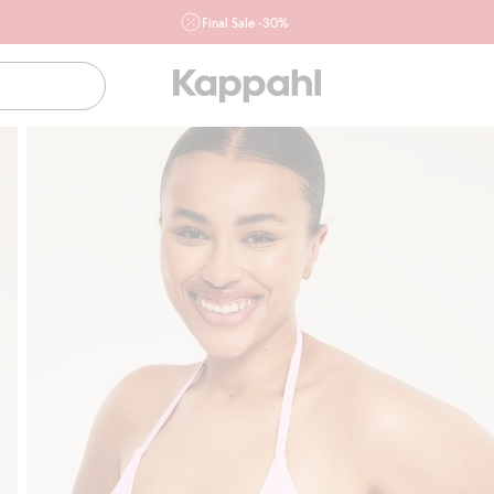
Final Sale -30%
Ważne przy zakupie min. 2 sztuk produktów włączonych w
ofertę, również z działu outlet do 10.8 w sklepach Kappahl i
Newbie oraz na kappahl.com. Ofert nie łączymy
Kobieta
Mężczyzna
Dziecko
Niemowlę
Newbie
Klubowiczu darmowa dostawa od 150 zł
Kup teraz, a