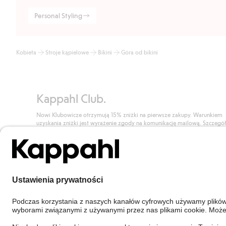
Personal Styling
Kobieta
Stroje kąpielowe
Bikini
Góra od bikini
Kappahl Club.
Nowi Klubowicze otrzymują 15% zniżki na pierwsze zakupy. Warunkiem
uzyskania zniżki jest wyrażenie zgody na komunikację mailową. Szczegó
znajdują się tutaj.
Dołącz do Klubu!