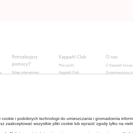
Potrzebujesz
Kappahl Club
O nas
pomocy?
Mój profil
O Kappahl Group
ły
Sklep internetowy
Kappahl Club
Zrównoważony r
Częste pytania
Warunki członkostwa
Praca u nas
Twoje zamówienie
Prasa i aktualnośc
Skontaktuj się z nami
Dostępność cyfro
Znajdź sklep
Sprawdź saldo karty
upominkowej
Personal Styling
Odstąp od umowy