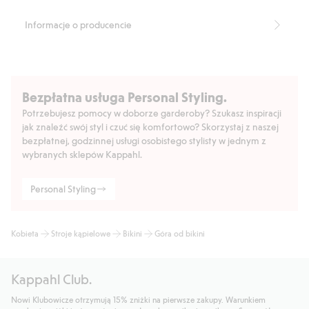
Produkt zawiera 82% poliestru z odzysku.
Numer artykułu
:
426502
Informacje o producencie
Blended Recycled Polyester
Bezpłatna usługa Personal Styling.
Potrzebujesz pomocy w doborze garderoby? Szukasz inspiracji
jak znaleźć swój styl i czuć się komfortowo? Skorzystaj z naszej
bezpłatnej, godzinnej usługi osobistego stylisty w jednym z
wybranych sklepów Kappahl.
Personal Styling
Kobieta
Stroje kąpielowe
Bikini
Góra od bikini
Kappahl Club.
Nowi Klubowicze otrzymują 15% zniżki na pierwsze zakupy. Warunkiem