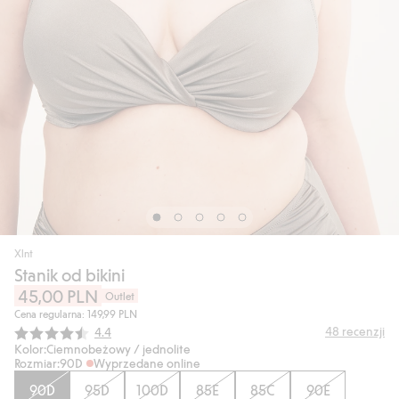
Xlnt
Stanik od bikini
45,00 PLN
Outlet
Cena regularna: 149,99 PLN
Średnia ocena:
48
recenzji
4.4
Kolor:
Ciemnobeżowy / jednolite
Rozmiar:
90D
Wyprzedane online
90D
95D
100D
85E
85C
90E