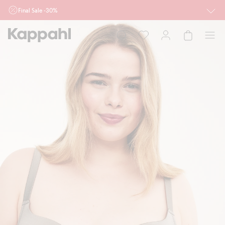
Final Sale -30%
Ważne przy zakupie min. 2 sztuk produktów włączonych w ofertę, również z
działu outlet do 10.8 w sklepach Kappahl i Newbie oraz na kappahl.com. Ofert
nie łączymy
Kobieta
Mężczyzna
Dziecko
Niemowlę
Newbie