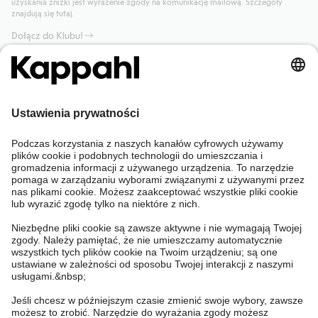
uzyskania zniżki jest wyrażenie zgody na komunikację mailową. Szczegóły
znajdują się tutaj.
Dołącz do Klubu!
Potrzebujesz pomocy?
Sklep internetowy
Kappahl Club
Częste pytania
Mój profil
O nas
Twoje zamówienie
Kappahl Club
O Kappahl Group
Warunki i zasady
Skontaktuj się z nami
Warunki członkostwa
Zrównoważony rozwój
Ogólne warunki zakupu