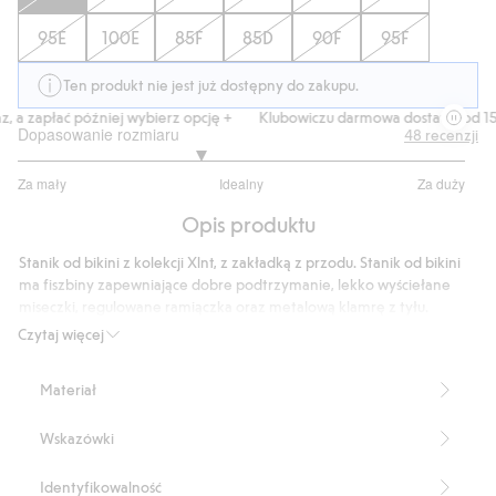
95E
100E
85F
85D
90F
95F
Ten produkt nie jest już dostępny do zakupu.
 a zapłać później wybierz opcję +
Klubowiczu darmowa dostawa od 150 
Dopasowanie rozmiaru
48
recenzji
2.625
Za mały
Idealny
Za duży
na
Na
5
Opis produktu
podstawie
32
Stanik od bikini z kolekcji Xlnt, z zakładką z przodu. Stanik od bikini
głosów
ma fiszbiny zapewniające dobre podtrzymanie, lekko wyściełane
miseczki, regulowane ramiączka oraz metalową klamrę z tyłu.
Materiał ma ładną błyszczącą powierzchnię.
Czytaj więcej
Stanik od bikini z fiszbinami
Zakładka z przodu
Materiał
Lekko wyściełane miseczki
Niewyjmowana wyściółka
Wskazówki
Regulowane ramiączka
Sprzączka z tyłu
Błyszczące wykończenie
Identyfikowalność