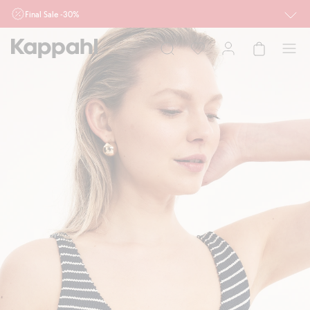
Final Sale -30%
Ważne przy zakupie min. 2 sztuk produktów włączonych w ofertę, również z
działu outlet do 10.8 w sklepach Kappahl i Newbie oraz na kappahl.com. Ofert
nie łączymy
Kobieta
Mężczyzna
Dziecko
Niemowlę
Newbie