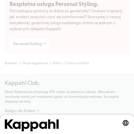
Bezpłatna usługa Personal Styling.
Potrzebujesz pomocy w doborze garderoby? Szukasz inspiracji
jak znaleźć swój styl i czuć się komfortowo? Skorzystaj z naszej
bezpłatnej, godzinnej usługi osobistego stylisty w jednym z
wybranych sklepów Kappahl.
Personal Styling
Kobieta
Stroje kąpielowe
Bikini
Góra od bikini
Kappahl Club.
Nowi Klubowicze otrzymują 15% zniżki na pierwsze zakupy. Warunkiem
uzyskania zniżki jest wyrażenie zgody na komunikację mailową. Szczegóły
znajdują się tutaj.
Dołącz do Klubu!