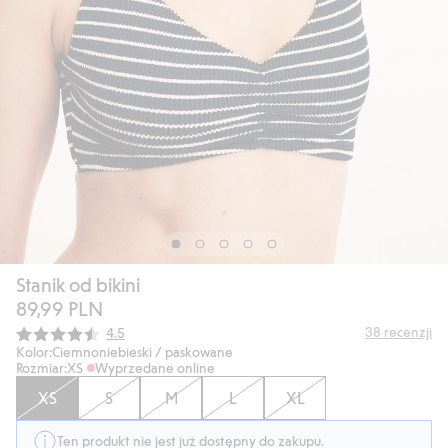
Stanik od bikini
89,99 PLN
Średnia ocena:
38
recenzji
4.5
Kolor:
Ciemnoniebieski / paskowane
Rozmiar:
XS
Wyprzedane online
XS
S
M
L
XL
Ten produkt nie jest już dostępny do zakupu.