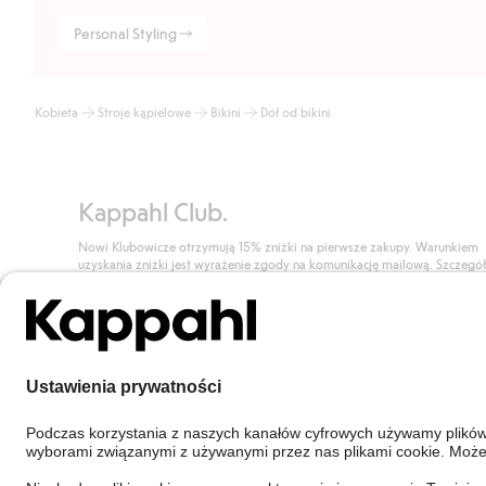
Personal Styling
Kobieta
Stroje kąpielowe
Bikini
Dół od bikini
Kappahl Club.
Nowi Klubowicze otrzymują 15% zniżki na pierwsze zakupy. Warunkiem
uzyskania zniżki jest wyrażenie zgody na komunikację mailową. Szczegó
znajdują się tutaj.
Dołącz do Klubu!