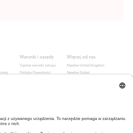
Warunki i zasady
Więcej od nas
Ogólne warunki zakupu
Newbie United Kingdom
ozwój
Polityka Prywatności
Newbie Global
Polityka plików cookie
Affiliate
i
Warunki #YesKappahl
#YesNewbie
wa