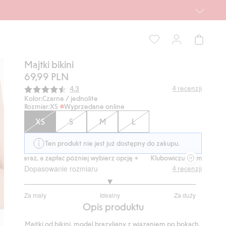
Majtki bikini
69,99 PLN
Średnia ocena:
4
recenzji
4.3
Kolor:
Czarne / jednolite
Rozmiar:
XS
Wyprzedane online
XS
S
M
L
Ten produkt nie jest już dostępny do zakupu.
p teraz, a zapłać później wybierz opcję +
Klubowiczu darmowa dostawa
Dopasowanie rozmiaru
4
recenzji
3
Za mały
Idealny
Za duży
na
Na
Opis produktu
5
podstawie
Majtki od bikini, model brazyliany z wiązaniem po bokach.