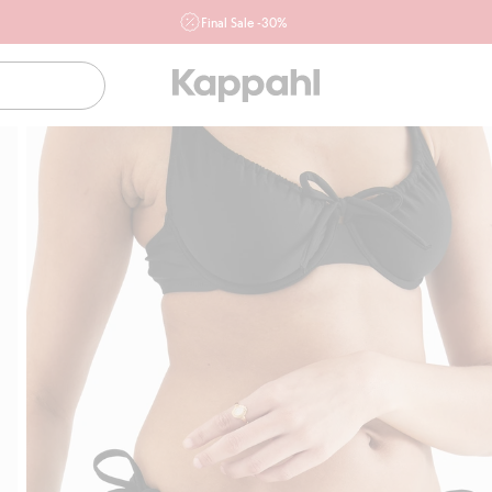
Final Sale -30%
Ważne przy zakupie min. 2 sztuk produktów włączonych w
ofertę, również z działu outlet do 10.8 w sklepach Kappahl i
Newbie oraz na kappahl.com. Ofert nie łączymy
Kobieta
Mężczyzna
Dziecko
Niemowlę
Newbie
Klubowiczu darmowa dostawa od 150 zł
Ku