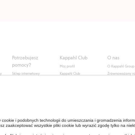
Potrzebujesz
Kappahl Club
O nas
pomocy?
Mój profil
O Kappahl Group
ły
Sklep internetowy
Kappahl Club
Zrównoważony r
Częste pytania
Warunki członkostwa
Praca u nas
Twoje zamówienie
Prasa i aktualnośc
Skontaktuj się z nami
Dostępność cyfro
Znajdź sklep
Sprawdź saldo karty
upominkowej
Personal Styling
Odstąp od umowy