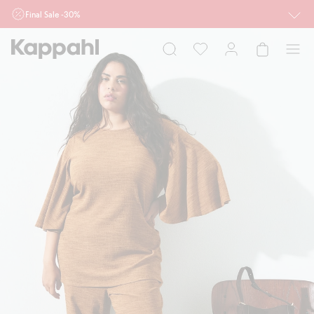
Final Sale -30%
Ważne przy zakupie min. 2 sztuk produktów włączonych w ofertę, również z
działu outlet do 10.8 w sklepach Kappahl i Newbie oraz na kappahl.com. Ofert
nie łączymy
Kobieta
Mężczyzna
Dziecko
Niemowlę
Newbie