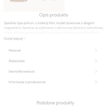
Opis produktu
Koszulka
Top
z
z
Spodnie typu pull-on, z kolekcji Xlnt, model dzwonów z długimi
dzianiny
szerokimi
nogawkami. Spodnie są wykonane z elastycznej dzianiny żakardowej
żakardowej
rękawami
i mają obszytą gumę w pasie. Luźny fason, stanowi część kompletu.
Luźny fason
Czytaj więcej
Dzwony
Pełna długość
Materiał
Strecz
Elastyczny ściągacz w pasie
Wskazówki
Część kompletu
Wewnętrzna długość nogawki: 78 cm w rozmiarze XL
Produkt zawiera 99% poliestru z odzysku
Identyfikowalność
Numer artykułu
:
941351
Blended Recycled Polyester
Informacje o producencie
Podobne produkty