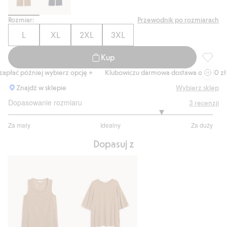
Rozmiar:
Przewodnik po rozmiarach
L
XL
2XL
3XL
Kup
Spodnie
łać później wybierz opcję +
Klubowiczu darmowa dostawa od 150 zł
Znajdź w sklepie
Wybierz sklep
Dopasowanie rozmiaru
3
recenzji
4
Za mały
Idealny
Za duży
na
Na
5
Dopasuj z
podstawie
2
głosów