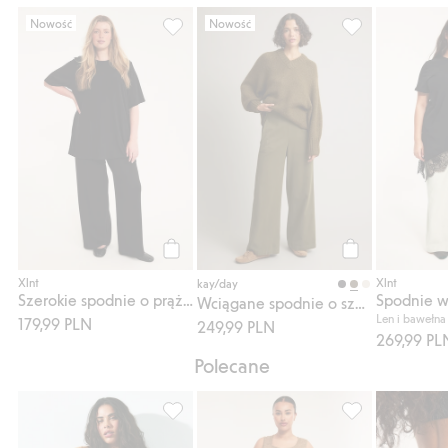
Nowość
Nowość
Szerokie spodnie o prążkowanej fakturze, 
Wciągane spodni
Kup
Kup
Xlnt
Xlnt
kay/day
Szerokie spodnie o prążkowanej fakturze
Wciągane spodnie o szerokim kroju
Len i bawełna
179,99 PLN
249,99 PLN
269,99 PL
Polecane
Top z szerokimi rękawami, Dodaj do listy 
Koszulka z dzia