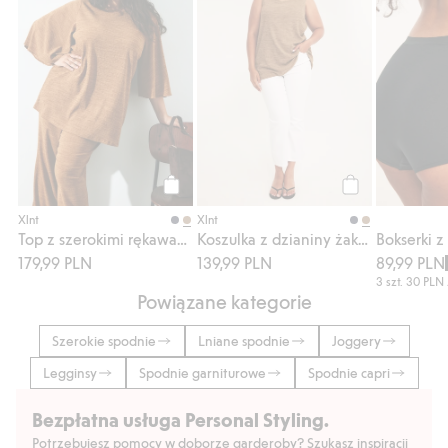
Kup
Kup
Xlnt
Xlnt
Top z szerokimi rękawami
Koszulka z dzianiny żakardowej
179,99 PLN
139,99 PLN
89,99 PLN
3 szt.
30 PLN
Powiązane kategorie
Szerokie spodnie
Lniane spodnie
Joggery
Legginsy
Spodnie garniturowe
Spodnie capri
Bezpłatna usługa Personal Styling.
Potrzebujesz pomocy w doborze garderoby? Szukasz inspiracji