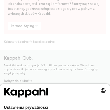
jak znaleźć swój styl i czuć się komfortowo? Skorzystaj z naszej
bezpłatnej, godzinnej usługi osobistego stylisty w jednym z
wybranych sklepów Kappahl.
Personal Styling
Kobieta
Spodnie
Szerokie spodnie
Kappahl Club.
Nowi Klubowicze otrzymują 15% zniżki na pierwsze zakupy. Warunkiem
uzyskania zniżki jest wyrażenie zgody na komunikację mailową. Szczegóły
znajdują się tutaj.
Dołącz do Klubu!