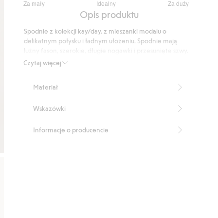
Za mały
Idealny
Za duży
na
Na
Opis produktu
5
podstawie
Spodnie z kolekcji kay/day, z mieszanki modalu o
144
delikatnym połysku i ładnym ułożeniu. Spodnie mają
głosów
luźny fason, szerokie, długie nogawki i przesunięte szwy.
Spodnie mają wszytą gumę w pasie i dwie kieszenie
Czytaj więcej
wzdłuż szwów bocznych.
Luźny fason
Materiał
Szerokie nogawki
W pasie wszyty ściągacz
Wskazówki
Kieszenie po bokach
Pełna długość
Wewnętrzna długość nogawki: 75 cm w rozmiarze S
Informacje o producencie
Ten produkt zawiera 50% włókien modalowych
TENCEL™
Numer artykułu
:
389833
TENCEL™ Modal Blend