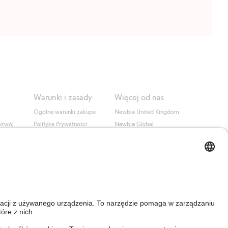
Warunki i zasady
Więcej od nas
Ogólne warunki zakupu
Newbie United Kingdom
ozwój
Polityka Prywatności
Newbie Global
Polityka plików cookie
Affiliate
i
Warunki #YesKappahl
#YesNewbie
wa