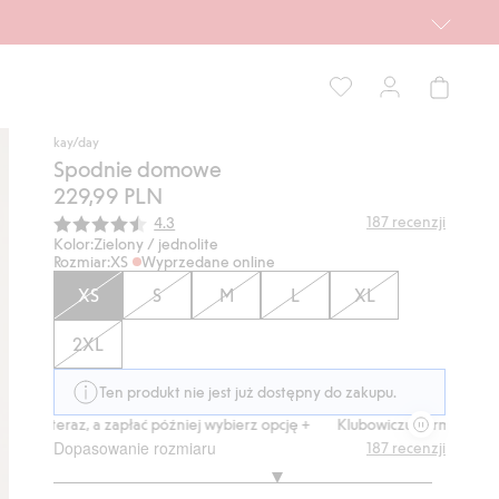
kay/day
Spodnie domowe
229,99 PLN
Średnia ocena:
187
recenzji
4.3
Kolor:
Zielony / jednolite
Rozmiar:
XS
Wyprzedane online
XS
S
M
L
XL
2XL
Ten produkt nie jest już dostępny do zakupu.
up teraz, a zapłać później wybierz opcję +
Klubowiczu darmowa dostawa
Dopasowanie rozmiaru
187
recenzji
3.375