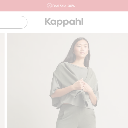
Final Sale -30%
Ważne przy zakupie min. 2 sztuk produktów włączonych w
ofertę, również z działu outlet do 10.8 w sklepach Kappahl i
Newbie oraz na kappahl.com. Ofert nie łączymy
Kobieta
Mężczyzna
Dziecko
Niemowlę
Newbie
Klubowiczu darmowa dostawa od 150 zł
K