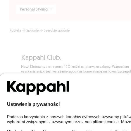
Personal Styling
Kobieta
Spodnie
Szerokie spodnie
Kappahl Club.
Nowi Klubowicze otrzymują 15% zniżki na pierwsze zakupy. Warunkiem
uzyskania zniżki jest wyrażenie zgody na komunikację mailową. Szczegó
znajdują się tutaj.
Dołącz do Klubu!