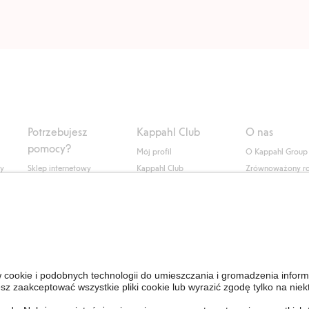
Potrzebujesz
Kappahl Club
O nas
pomocy?
Mój profil
O Kappahl Group
ły
Sklep internetowy
Kappahl Club
Zrównoważony r
Częste pytania
Warunki członkostwa
Praca u nas
Twoje zamówienie
Prasa i aktualnośc
Skontaktuj się z nami
Dostępność cyfro
Znajdź sklep
Sprawdź saldo karty
upominkowej
Personal Styling
Odstąp od umowy