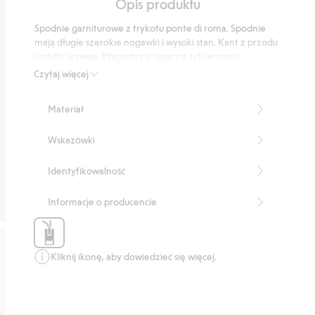
Opis produktu
5
podstawie
Spodnie garniturowe z trykotu ponte di roma. Spodnie
235
mają długie szerokie nogawki i wysoki stan. Kant z przodu
głosów
i szlufki w pasie. Wygodny ściągacz z tyłu w pasie.
Wewnętrzna długość nogawki: 78 cm w rozmiarze
Czytaj więcej
38
Ten produkt zawiera 59% włókien LENZING™
Materiał
ECOVERO™
Numer artykułu
:
539684
Wskazówki
Identyfikowalność
Informacje o producencie
Kliknij ikonę, aby dowiedzieć się więcej.