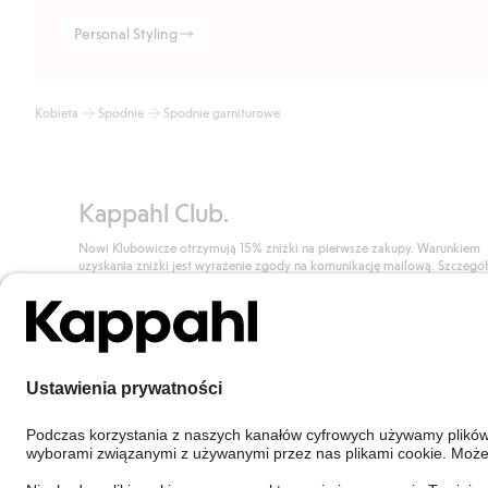
Personal Styling
Kobieta
Spodnie
Spodnie garniturowe
Kappahl Club.
Nowi Klubowicze otrzymują 15% zniżki na pierwsze zakupy. Warunkiem
uzyskania zniżki jest wyrażenie zgody na komunikację mailową. Szczegó
znajdują się tutaj.
Dołącz do Klubu!