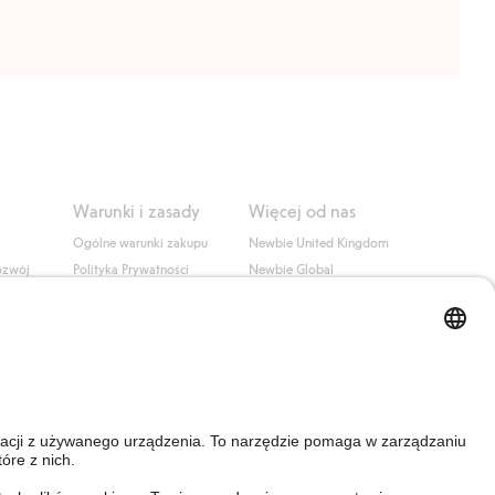
Warunki i zasady
Więcej od nas
Ogólne warunki zakupu
Newbie United Kingdom
ozwój
Polityka Prywatności
Newbie Global
Polityka plików cookie
Affiliate
i
Warunki #YesKappahl
#YesNewbie
wa