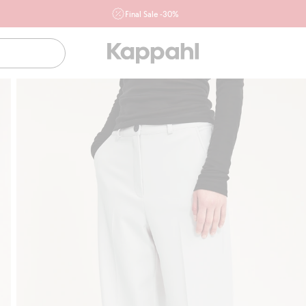
Final Sale -30%
Ważne przy zakupie min. 2 sztuk produktów włączonych w
ofertę, również z działu outlet do 10.8 w sklepach Kappahl i
Newbie oraz na kappahl.com. Ofert nie łączymy
Kobieta
Mężczyzna
Dziecko
Niemowlę
Newbie
Klubowiczu darmowa dostawa od 150 zł