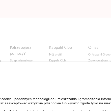
Potrzebujesz
Kappahl Club
O nas
pomocy?
Mój profil
O Kappahl Group
ły
Sklep internetowy
Kappahl Club
Zrównoważony r
Częste pytania
Warunki członkostwa
Praca u nas
Twoje zamówienie
Prasa i aktualnośc
Skontaktuj się z nami
Dostępność cyfro
Znajdź sklep
Sprawdź saldo karty
upominkowej
Personal Styling
Odstąp od umowy