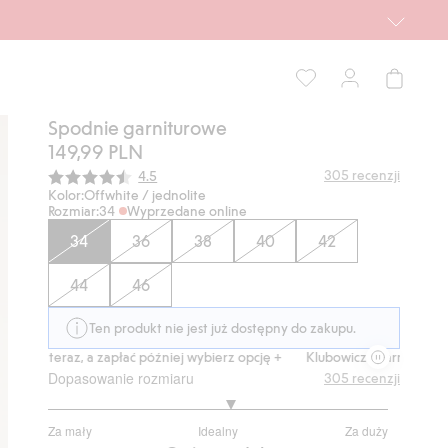
Spodnie garniturowe
149,99 PLN
Średnia ocena:
305
recenzji
4.5
Kolor:
Offwhite / jednolite
Rozmiar:
34
Wyprzedane online
34
36
38
40
42
44
46
Ten produkt nie jest już dostępny do zakupu.
Kup teraz, a zapłać później wybierz opcję +
Klubowiczu darmowa dostaw
Dopasowanie rozmiaru
305
recenzji
3.161702127659574
Za mały
Idealny
Za duży
na
Na