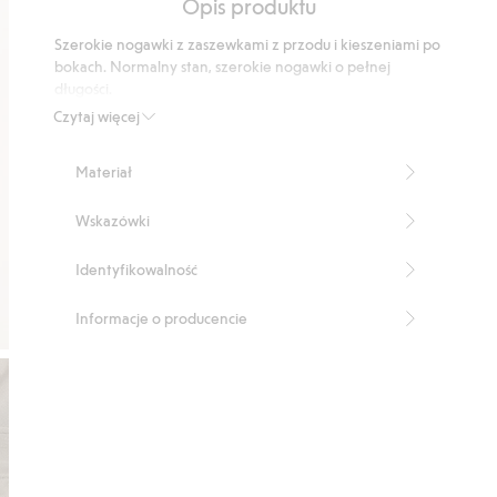
Opis produktu
5
podstawie
Szerokie nogawki z zaszewkami z przodu i kieszeniami po
15
bokach. Normalny stan, szerokie nogawki o pełnej
głosów
długości.
Wewnętrzna długość nogawki: 78 cm
Czytaj więcej
Ten produkt zawiera 55% włókien LENZING™
ECOVERO™.
Materiał
Numer artykułu
:
438077
LENZING™ ECOVERO™ Blend
Wskazówki
Identyfikowalność
Informacje o producencie