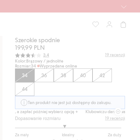
Szerokie spodnie
199,99 PLN
Średnia ocena:
19
recenzji
3.4
Kolor:
Brązowy / jednolite
Rozmiar:
34
Wyprzedane online
34
36
38
40
42
44
Ten produkt nie jest już dostępny do zakupu.
z, a zapłać później wybierz opcję +
Klubowiczu darmowa dostawa od 15
Dopasowanie rozmiaru
19
recenzji
2.866666666666667
Za mały
Idealny
Za duży
na
Na