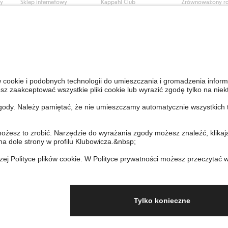
ły
Sklep internetowy
Kappahl Club
Zrównoważony r
Częste pytania
Warunki członkostwa
Praca u nas
Twoje zamówienie
Prasa i aktualnośc
Skontaktuj się z nami
Dostępność cyfro
Znajdź sklep
Sprawdź saldo karty
upominkowej
Personal Styling
Odstąp od umowy