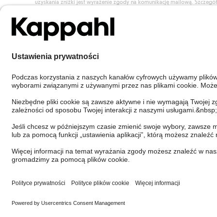
uzyskania zniżki jest wyrażenie zgody na komunikację mailową. Szczegó
znajdują się tutaj.
Dołącz do Klubu!
Poland
Zmień kraj
Cookies