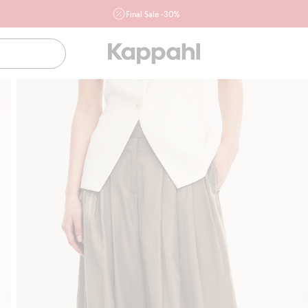
Final Sale -30%
Ważne przy zakupie min. 2 sztuk produktów włączonych w
ofertę, również z działu outlet do 10.8 w sklepach Kappahl i
Newbie oraz na kappahl.com. Ofert nie łączymy
Kobieta
Mężczyzna
Dziecko
Niemowlę
Newbie
Klubowiczu darmowa dostawa od 150 zł
Kup tera