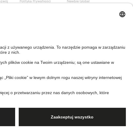
ozwój
Polityka Prywatności
Newbie Global
Polityka plików cookie
Affiliate
i
Warunki #YesKappahl
#YesNewbie
wa