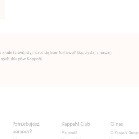
znaleźć swój styl i czuć się komfortowo? Skorzystaj z naszej
ranych sklepów Kappahl.
Potrzebujesz
Kappahl Club
O nas
pomocy?
Mój profil
O Kappahl Group