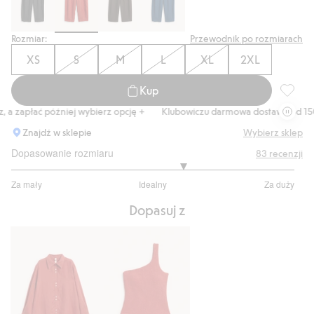
Rozmiar:
Przewodnik po rozmiarach
XS
S
M
L
XL
2XL
Kup
Spodnie
 zapłać później wybierz opcję +
Klubowiczu darmowa dostawa od 150 z
Znajdź w sklepie
Wybierz sklep
Dopasowanie rozmiaru
83
recenzji
3.426229508196721
Za mały
Idealny
Za duży
na
Na
5
Dopasuj z
podstawie
61
głosów