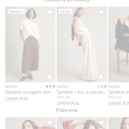
Popularny
XS-2XL
Spodnie wciągane barrel fit, Dodaj do list
Spodnie z lnu, o
Kup
Kup
kay/day
kay/day
kay/day
Spodnie wciągane barrel fit
Spodnie z lnu, o szerokim kroju
100% len
100% len
249,99 PLN
299,99 PLN
249,99 PL
Polecane
Koszula oversize z lnu, Dodaj do listy ulu
Bluzka lniana z