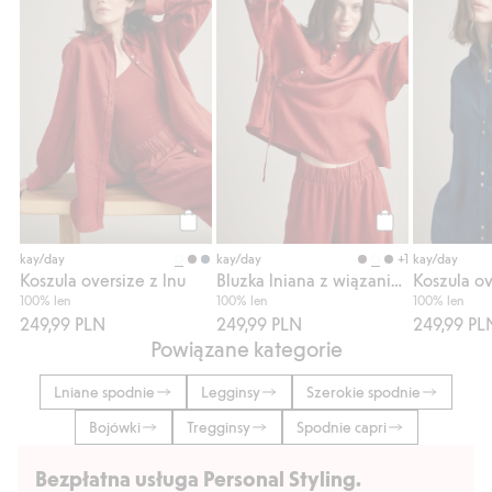
Kup
Kup
+1
kay/day
kay/day
kay/day
Koszula oversize z lnu
Bluzka lniana z wiązaniem
Koszula ov
100% len
100% len
100% len
249,99 PLN
249,99 PLN
249,99 PL
Powiązane kategorie
Lniane spodnie
Legginsy
Szerokie spodnie
Bojówki
Tregginsy
Spodnie capri
Bezpłatna usługa Personal Styling.