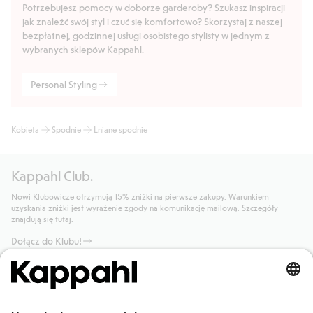
Potrzebujesz pomocy w doborze garderoby? Szukasz inspiracji
jak znaleźć swój styl i czuć się komfortowo? Skorzystaj z naszej
bezpłatnej, godzinnej usługi osobistego stylisty w jednym z
wybranych sklepów Kappahl.
Personal Styling
Kobieta
Spodnie
Lniane spodnie
Kappahl Club.
Nowi Klubowicze otrzymują 15% zniżki na pierwsze zakupy. Warunkiem
uzyskania zniżki jest wyrażenie zgody na komunikację mailową. Szczegóły
znajdują się tutaj.
Dołącz do Klubu!