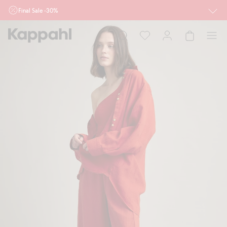
Final Sale -30%
Ważne przy zakupie min. 2 sztuk produktów włączonych w ofertę, również z
działu outlet do 10.8 w sklepach Kappahl i Newbie oraz na kappahl.com. Ofert
nie łączymy
Kobieta
Mężczyzna
Dziecko
Niemowlę
Newbie