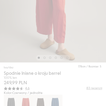
178cm / Rozmiar: S
kay/day
Spodnie lniane o kroju barrel
100% len
249,99 PLN
Średnia ocena:
83
recenzji
4.6
Kolor:
Czerwony / jednolite