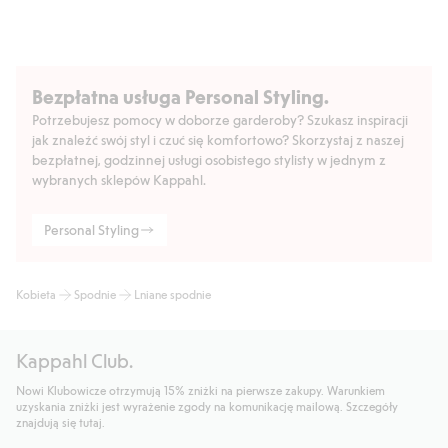
Wewnętrzna długość nogawki: 77 cm w rozmiarze S
Produkt zawiera 100% lnu Masters of FLAX FIBRE™.
Numer artykułu
:
423400
Bezpłatna usługa Personal Styling.
Potrzebujesz pomocy w doborze garderoby? Szukasz inspiracji
jak znaleźć swój styl i czuć się komfortowo? Skorzystaj z naszej
bezpłatnej, godzinnej usługi osobistego stylisty w jednym z
wybranych sklepów Kappahl.
Personal Styling
Kobieta
Spodnie
Lniane spodnie
Kappahl Club.
Nowi Klubowicze otrzymują 15% zniżki na pierwsze zakupy. Warunkiem
uzyskania zniżki jest wyrażenie zgody na komunikację mailową. Szczegóły
znajdują się tutaj.