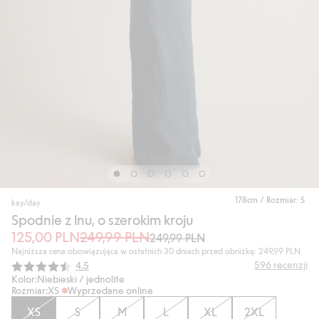
178cm / Rozmiar: S
kay/day
Spodnie z lnu, o szerokim kroju
125,00 PLN
249,99 PLN
249,99 PLN
Najniższa cena obowiązująca w ostatnich 30 dniach przed obniżką: 249,99 PLN
Średnia ocena:
596
recenzji
4.5
Kolor:
Niebieski / jednolite
Rozmiar:
XS
Wyprzedane online
XS
S
M
L
XL
2XL