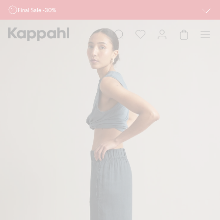
Final Sale -30%
Ważne przy zakupie min. 2 sztuk produktów włączonych w ofertę, również z
działu outlet do 10.8 w sklepach Kappahl i Newbie oraz na kappahl.com. Ofert
nie łączymy
Kobieta
Mężczyzna
Dziecko
Niemowlę
Newbie