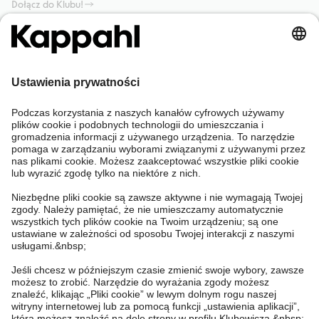
Dołącz do Klubu!
Potrzebujesz pomocy?
Sklep internetowy
Kappahl Club
Częste pytania
Mój profil
O nas
Twoje zamówienie
Kappahl Club
O Kappahl Group
Warunki i zasady
Skontaktuj się z nami
Warunki członkostwa
Zrównoważony rozwój
Ogólne warunki zakupu
Więcej od nas
Znajdź sklep
Praca u nas
Polityka Prywatności