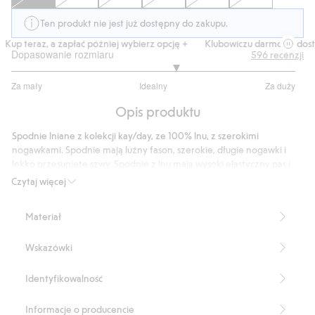
Ten produkt nie jest już dostępny do zakupu.
Kup teraz, a zapłać później wybierz opcję +
Klubowiczu darmowa dostaw
Dopasowanie rozmiaru
596
recenzji
3.319502074688797
Za mały
Idealny
Za duży
na
Na
5
Opis produktu
podstawie
482
Spodnie lniane z kolekcji kay/day, ze 100% lnu, z szerokimi
głosów
nogawkami. Spodnie mają luźny fason, szerokie, długie nogawki i
lekko przesunięte szwy. Spodnie z lnu mają wysoki elastyczny pas i
dwie kieszenie wzdłuż szwów bocznych. Len ma lekko sprany
Czytaj więcej
wygląd i sprawia, że spodnie są przewiewne i wygodne, a także
wyglądają równie dobrze po wyprasowaniu, jak i gdy są naturalnie
Materiał
pomarszczone.
Szeroki krój
Wskazówki
Wysoki stan
Ściągacz w pasie
Kieszenie po bokach
Identyfikowalność
Lekko sprany wygląd
Pełna długość
Informacje o producencie