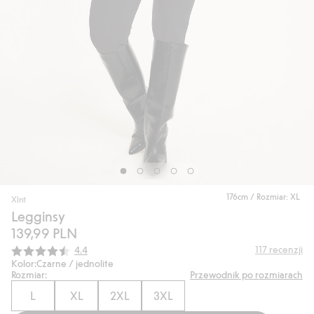
176cm / Rozmiar: XL
Xlnt
Legginsy
139,99 PLN
Średnia ocena:
117
recenzji
4.4
Kolor:
Czarne / jednolite
Rozmiar:
Przewodnik po rozmiarach
L
XL
2XL
3XL