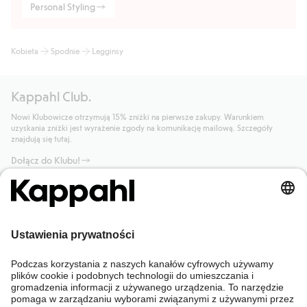
Personal Styling
Kobieta
Spodnie
Legginsy
Kappahl Club.
Nowi Klubowicze otrzymują 15% zniżki na pierwsze zakupy. Warunkiem
uzyskania zniżki jest wyrażenie zgody na komunikację mailową. Szczegóły
znajdują się tutaj.
Dołącz do Klubu!
Potrzebujesz pomocy?