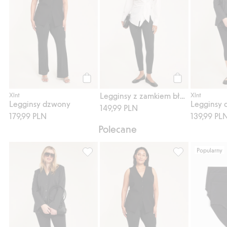
Kup
Kup
Legginsy z zamkiem błyskawicznym przy kostkach
Xlnt
Xlnt
Legginsy dzwony
Legginsy c
149,99 PLN
179,99 PLN
139,99 PL
Polecane
Popularny
Legginsy capri, Dodaj do listy ulubione
Legginsy dzwony