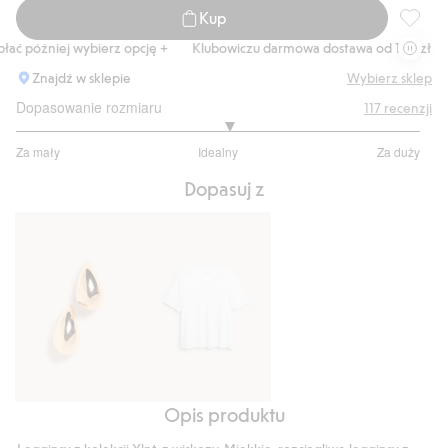
Kup
Leggins
ać później wybierz opcję +
Klubowiczu darmowa dostawa od 150 zł
K
Znajdź w sklepie
Wybierz sklep
Dopasowanie rozmiaru
117
recenzji
3.101010101010101
Za mały
Idealny
Za duży
na
Na
5
Dopasuj z
podstawie
99
głosów
Opis produktu
Kolczyki
Klasyczny
t-