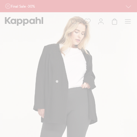
Final Sale -30%
Ważne przy zakupie min. 2 sztuk produktów włączonych w ofertę, również z
działu outlet do 10.8 w sklepach Kappahl i Newbie oraz na kappahl.com. Ofert
nie łączymy
Kobieta
Mężczyzna
Dziecko
Niemowlę
Newbie