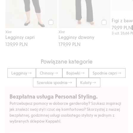
Figi z baw
79,99 PLN
Kup
Kup
Xlnt
Xlnt
3 szt.
26,66 
Legginsy capri
Legginsy dzwony
139,99 PLN
179,99 PLN
Powiązane kategorie
Legginsy
Chinosy
Bojówki
Spodnie capri
Szerokie spodnie
Kuloty
Bezpłatna usługa Personal Styling.
Potrzebujesz pomocy w doborze garderoby? Szukasz inspiracji
jak znaleźć swój styl i czuć się komfortowo? Skorzystaj z naszej
bezpłatnej, godzinnej usługi osobistego stylisty w jednym z
wybranych sklepów Kappahl.