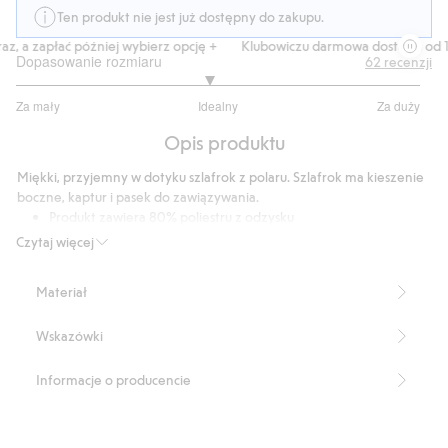
Ten produkt nie jest już dostępny do zakupu.
, a zapłać później wybierz opcję +
Klubowiczu darmowa dostawa od 150
Dopasowanie rozmiaru
62
recenzji
2.906976744186046
Za mały
Idealny
Za duży
na
Na
5
Opis produktu
podstawie
43
Miękki, przyjemny w dotyku szlafrok z polaru. Szlafrok ma kieszenie
głosów
boczne, kaptur i pasek do zawiązywania.
Produkt zawiera 80% poliestru z odzysku
Numer artykułu
:
378943
Czytaj więcej
Blended Recycled Polyester
Materiał
Wskazówki
Informacje o producencie