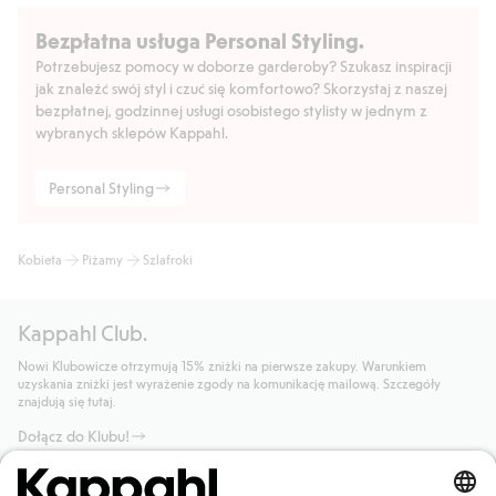
Bezpłatna usługa Personal Styling.
Potrzebujesz pomocy w doborze garderoby? Szukasz inspiracji
jak znaleźć swój styl i czuć się komfortowo? Skorzystaj z naszej
bezpłatnej, godzinnej usługi osobistego stylisty w jednym z
wybranych sklepów Kappahl.
Personal Styling
Kobieta
Piżamy
Szlafroki
Kappahl Club.
Nowi Klubowicze otrzymują 15% zniżki na pierwsze zakupy. Warunkiem
uzyskania zniżki jest wyrażenie zgody na komunikację mailową. Szczegóły
znajdują się tutaj.
Dołącz do Klubu!