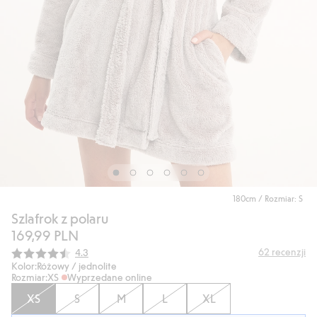
180cm / Rozmiar: S
Szlafrok z polaru
169,99 PLN
Średnia ocena:
62
recenzji
4.3
Kolor:
Różowy / jednolite
Rozmiar:
XS
Wyprzedane online
XS
S
M
L
XL