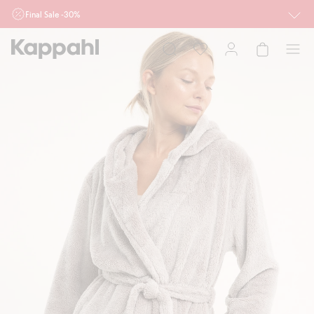
Final Sale -30%
Ważne przy zakupie min. 2 sztuk produktów włączonych w ofertę, również z
działu outlet do 10.8 w sklepach Kappahl i Newbie oraz na kappahl.com. Ofert
nie łączymy
Kobieta
Mężczyzna
Dziecko
Niemowlę
Newbie