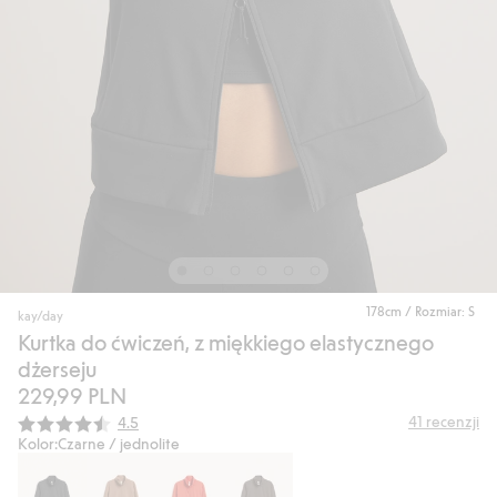
178cm / Rozmiar: S
kay/day
Kurtka do ćwiczeń, z miękkiego elastycznego
dżerseju
229,99 PLN
Średnia ocena:
41
recenzji
4.5
Kolor:
Czarne / jednolite