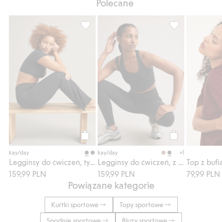
Polecane
Numer artykułu
:
535591
Legginsy do ćwiczeń, typu bootcut, Dodaj 
Legginsy do ćwi
Kup
Kup
+1
kay/day
kay/day
Legginsy do ćwiczeń, typu bootcut
Legginsy do ćwiczeń, z kieszenią
159,99 PLN
159,99 PLN
79,99 PLN
Powiązane kategorie
Kurtki sportowe
Topy sportowe
Spodnie sportowe
Bluzy sportowe