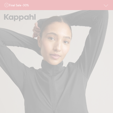
Final Sale -30%
Ważne przy zakupie min. 2 sztuk produktów włączonych w ofertę, również z
działu outlet do 10.8 w sklepach Kappahl i Newbie oraz na kappahl.com. Ofert
nie łączymy
Kobieta
Mężczyzna
Dziecko
Niemowlę
Newbie