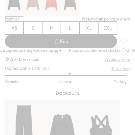
Rozmiar:
Przewodnik po rozmiarach
XS
S
M
L
XL
2XL
Kup
Kurtka 
a zapłać później wybierz opcję +
Klubowiczu darmowa dostawa od 150 z
Znajdź w sklepie
Wybierz sklep
Dopasowanie rozmiaru
41
recenzji
3.114285714285714
Za mały
Idealny
Za duży
na
Na
5
Dopasuj z
podstawie
35
głosów