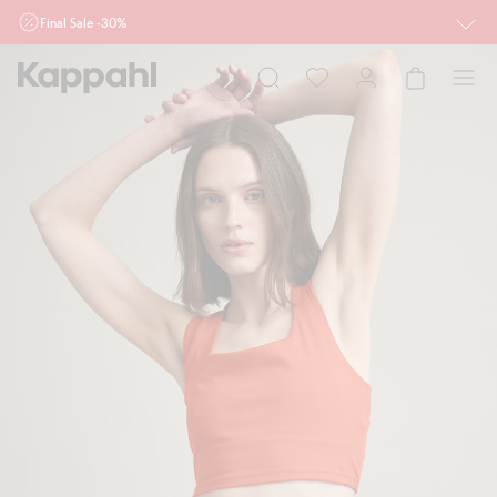
Final Sale -30%
Ważne przy zakupie min. 2 sztuk produktów włączonych w ofertę, również z
działu outlet do 10.8 w sklepach Kappahl i Newbie oraz na kappahl.com. Ofert
nie łączymy
Kobieta
Mężczyzna
Dziecko
Niemowlę
Newbie