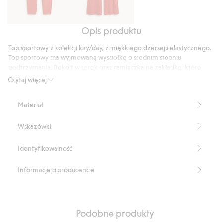
Opis produktu
Legginsy
Legginsy
do
do
Top sportowy z kolekcji kay/day, z miękkiego dżerseju elastycznego.
ćwiczeń,
ćwiczeń,
Top sportowy ma wyjmowaną wyściółkę o średnim stopniu
z
typu
podtrzymania. Dekolt w serek oraz ramiączka na zakładkę, które
kieszenią
stanowią elegancki akcent. Niezwykle miękki materiał o matowym
bootcut
Czytaj więcej
wykończeniu, z minimalną liczbą szwów, co zapewnia uczucie
bezszwowości.
Materiał
Wąski fason
Podtrzymanie: średnie
Wskazówki
Wyjmowana wyściółka
Wycięcie w szpic
Delikatny detal na ramiączkach
Identyfikowalność
Minimalna liczba szwów
Strecz
Informacje o producencie
Supermiękkie
Matowe wykończenie
Część kompletu
Produkt zawiera 76% poliestru z odzysku.
Podobne produkty
Numer artykułu
:
917567