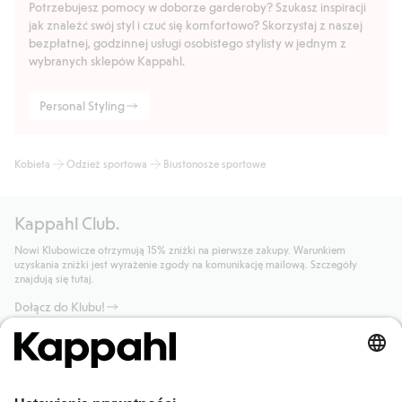
Potrzebujesz pomocy w doborze garderoby? Szukasz inspiracji
jak znaleźć swój styl i czuć się komfortowo? Skorzystaj z naszej
bezpłatnej, godzinnej usługi osobistego stylisty w jednym z
wybranych sklepów Kappahl.
Personal Styling
Kobieta
Odzież sportowa
Biustonosze sportowe
Kappahl Club.
Nowi Klubowicze otrzymują 15% zniżki na pierwsze zakupy. Warunkiem
uzyskania zniżki jest wyrażenie zgody na komunikację mailową. Szczegóły
znajdują się tutaj.
Dołącz do Klubu!