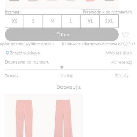
Rozmiar:
Przewodnik po rozmiarach
XS
S
M
L
XL
2XL
Kup
Top spo
ać później wybierz opcję +
Klubowiczu darmowa dostawa od 150 zł
Znajdź w sklepie
Wybierz sklep
Dopasowanie rozmiaru
40
recenzji
2.823529411764706
Za mały
Idealny
Za duży
na
Na
5
Dopasuj z
podstawie
34
głosów