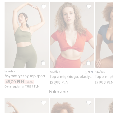
Asymetryczny top sportowy, Dodaj do list
Top z miękkiego
Kup
Kup
kay/day
kay/day
kay/day
Asymetryczny top sportowy
Top z miękkiego, elastycznego dżerseju
48,00 PLN
-30%
139,99 PLN
139,99 PL
Cena regularna: 159,99 PLN
Polecane
Legginsy do ćwiczeń, typu bootcut, Dodaj 
Kurtka do ćwicz