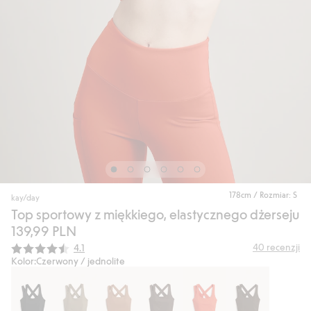
178cm / Rozmiar: S
kay/day
Top sportowy z miękkiego, elastycznego dżerseju
139,99 PLN
Średnia ocena:
40
recenzji
4.1
Kolor:
Czerwony / jednolite