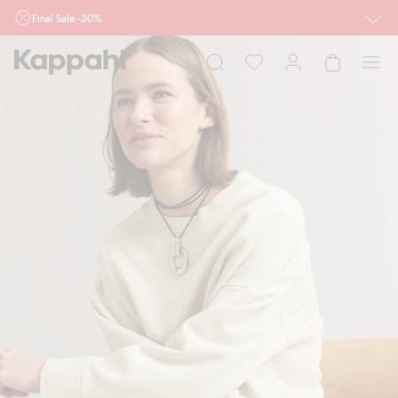
Final Sale -30%
Ważne przy zakupie min. 2 sztuk produktów włączonych w ofertę, również z
działu outlet do 10.8 w sklepach Kappahl i Newbie oraz na kappahl.com. Ofert
nie łączymy
Kobieta
Mężczyzna
Dziecko
Niemowlę
Newbie