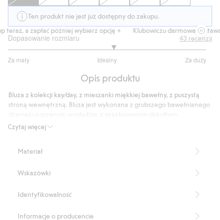
Ten produkt nie jest już dostępny do zakupu.
teraz, a zapłać później wybierz opcję +
Klubowiczu darmowa dostawa o
Dopasowanie rozmiaru
43
recenzji
3.125
Za mały
Idealny
Za duży
na
Na
5
Opis produktu
podstawie
32
Bluza z kolekcji kay⁄day, z mieszanki miękkiej bawełny, z puszystą
głosów
stroną wewnętrzną. Bluza jest wykonana z grubszego bawełnianego
dżerseju o spranym wyglądzie, z prążkowanym dekoltem.
Swobodny fason o pudełkowym kroju z obniżoną linią ramion.
Czytaj więcej
Idealna do treningów o niskiej intensywności lub codziennych
aktywności.
Materiał
Luźny fason
Pudełkowy krój
Wskazówki
Puszysta strona wewnętrzna
Sprany wygląd
Prążkowany dekolt
Identyfikowalność
Obniżona linia ramion
Okrągły dekolt
Informacje o producencie