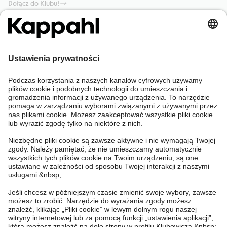
Dołącz do Klubu!
Potrzebujesz pomocy?
Sklep internetowy
Kappahl Club
Częste pytania
Mój profil
O nas
Twoje zamówienie
Kappahl Club
O Kappahl Group
Warunki i zasady
Skontaktuj się z nami
Warunki członkostwa
Zrównoważony rozwój
Ogólne warunki zakupu
Więcej od nas
Znajdź sklep
Praca u nas
Polityka Prywatności