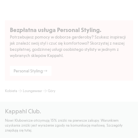
Długość: 55 cm w rozmiarze S
Produkt zawiera 87% bawełny ekologicznej.
Numer artykułu
:
429332
Made with organic cotton - GOTS
Bezpłatna usługa Personal Styling.
Potrzebujesz pomocy w doborze garderoby? Szukasz inspiracji
jak znaleźć swój styl i czuć się komfortowo? Skorzystaj z naszej
bezpłatnej, godzinnej usługi osobistego stylisty w jednym z
wybranych sklepów Kappahl.
Personal Styling
Kobieta
Loungewear
Góry
Kappahl Club.
Nowi Klubowicze otrzymują 15% zniżki na pierwsze zakupy. Warunkiem
uzyskania zniżki jest wyrażenie zgody na komunikację mailową. Szczegóły
znajdują się tutaj.