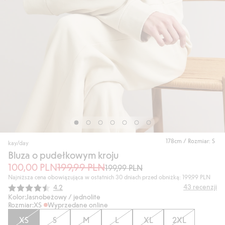
178cm / Rozmiar: S
kay/day
Bluza o pudełkowym kroju
100,00 PLN
199,99 PLN
199,99 PLN
Najniższa cena obowiązująca w ostatnich 30 dniach przed obniżką: 199,99 PLN
Średnia ocena:
43
recenzji
4.2
Kolor:
Jasnobeżowy / jednolite
Rozmiar:
XS
Wyprzedane online
XS
S
M
L
XL
2XL