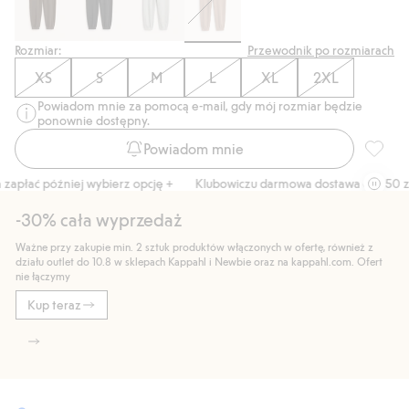
Rozmiar:
Przewodnik po rozmiarach
XS
S
M
L
XL
2XL
Powiadom mnie za pomocą e-mail, gdy mój rozmiar będzie
ponownie dostępny.
Powiadom mnie
Spodnie
apłać później wybierz opcję +
Klubowiczu darmowa dostawa od 150 zł
-30% cała wyprzedaż
Ważne przy zakupie min. 2 sztuk produktów włączonych w ofertę, również z
działu outlet do 10.8 w sklepach Kappahl i Newbie oraz na kappahl.com. Ofert
nie łączymy
Kup teraz