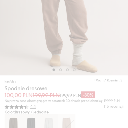
175cm / Rozmiar: S
kay/day
Spodnie dresowe
100,00 PLN
199,99 PLN
-30%
199,99 PLN
Najniższa cena obowiązująca w ostatnich 30 dniach przed obniżką: 199,99 PLN
Średnia ocena:
115
recenzji
4.4
Kolor:
Brązowy / jednolite