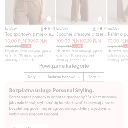
Kup
Kup
+3
+1
kay/day
kay/day
kay/day
Top sportowy z miękkiego, elastycznego dżerseju
Spodnie dresowe o szerokim kroju
70,00 PLN
139,99 PLN
100,00 PLN
199,99 PLN
70,00 PL
139,99 PLN
-30%
199,99 PLN
-30%
139,99 PLN
-
Najniższa cena obowiązująca w
Najniższa cena obowiązująca w
Najniższa ce
ostatnich 30 dniach przed
ostatnich 30 dniach przed
ostatnich 30 
obniżką: 139,99 PLN
obniżką: 199,99 PLN
obniżką: 139,
Powiązane kategorie
Doły
Bielizna bazowa
Góry
Bezpłatna usługa Personal Styling.
Potrzebujesz pomocy w doborze garderoby? Szukasz inspiracji
jak znaleźć swój styl i czuć się komfortowo? Skorzystaj z naszej
bezpłatnej, godzinnej usługi osobistego stylisty w jednym z
wybranych sklepów Kappahl.