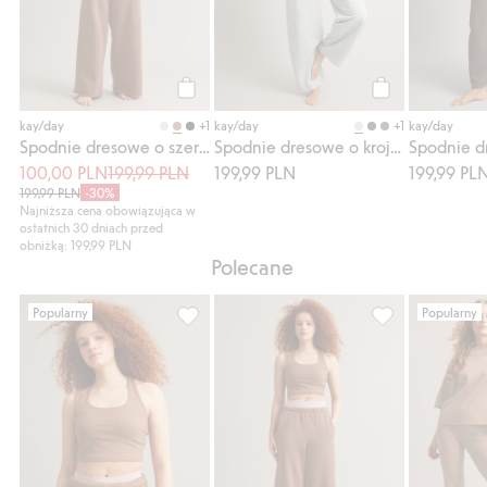
Kup
Kup
+1
+1
kay/day
kay/day
kay/day
Spodnie dresowe o szerokim kroju
Spodnie dresowe o kroju barrel
100,00 PLN
199,99 PLN
199,99 PLN
199,99 PL
199,99 PLN
-30%
Najniższa cena obowiązująca w
ostatnich 30 dniach przed
obniżką: 199,99 PLN
Polecane
Popularny
Popularny
Top sportowy z miękkiego, elastycznego dż
Spodnie dresowe