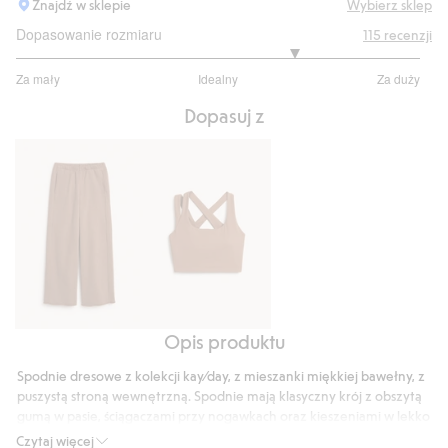
Znajdź w sklepie
Wybierz sklep
Dopasowanie rozmiaru
115
recenzji
3.764705882352941
Za mały
Idealny
Za duży
na
Na
5
Dopasuj z
podstawie
102
głosów
Opis produktu
Spodnie
Top
dresowe
sportowy
Spodnie dresowe z kolekcji kay⁄day, z mieszanki miękkiej bawełny, z
o
z
puszystą stroną wewnętrzną. Spodnie mają klasyczny krój z obszytą
szerokim
miękkiego,
gumą w pasie, ściągaczami przy nogawkach oraz kieszeniami w lekko
kroju
przesuniętych szwach. Swobodny fason i sprany wygląd, świetne
elastycznego
Czytaj więcej