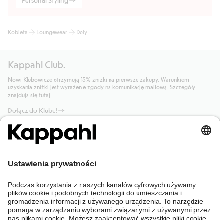
Personal Styling
Kobieta
Loungewear
Doły
Kappahl Club.
Nowi Klubowicze otrzymują 15% zniżki na pierwsze zakupy. Warunkiem
uzyskania zniżki jest wyrażenie zgody na komunikację mailową. Szczegóły
znajdują się tutaj.
Dołącz do Klubu!
Potrzebujesz pomocy?