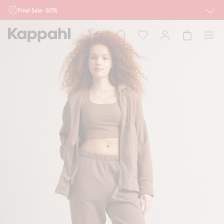
Final Sale -30%
Ważne przy zakupie min. 2 sztuk produktów włączonych w ofertę, również z
działu outlet do 10.8 w sklepach Kappahl i Newbie oraz na kappahl.com. Ofert
nie łączymy
Kobieta
Mężczyzna
Dziecko
Niemowlę
Newbie