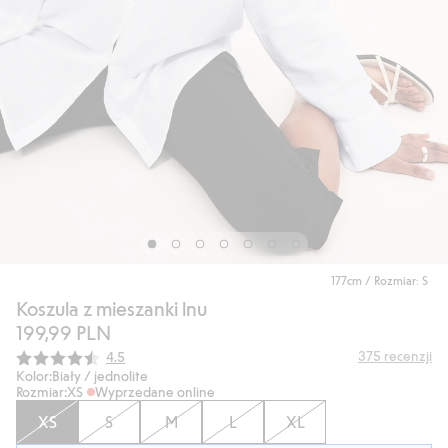
177cm / Rozmiar: S
Koszula z mieszanki lnu
199,99 PLN
Średnia ocena:
375
recenzji
4.5
Kolor:
Biały / jednolite
Rozmiar:
XS
Wyprzedane online
XS
S
M
L
XL