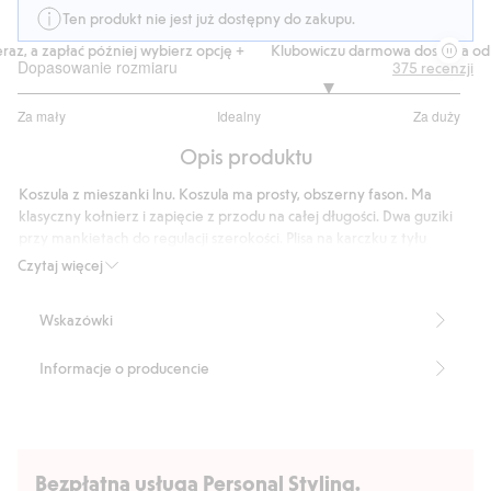
Ten produkt nie jest już dostępny do zakupu.
z, a zapłać później wybierz opcję +
Klubowiczu darmowa dostawa od 15
Dopasowanie rozmiaru
375
recenzji
3.813114754098361
Za mały
Idealny
Za duży
na
Na
5
Opis produktu
podstawie
305
Koszula z mieszanki lnu. Koszula ma prosty, obszerny fason. Ma
głosów
klasyczny kołnierz i zapięcie z przodu na całej długości. Dwa guziki
przy mankietach do regulacji szerokości. Plisa na karczku z tyłu
zapewniająca ładne ułożenie.
Czytaj więcej
Długość: 78 cm w rozmiarze S
Zawiera 55% lnu Masters of FLAX FIBRE™.
Wskazówki
Numer artykułu
:
425140
Informacje o producencie
Bezpłatna usługa Personal Styling.