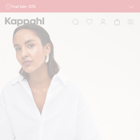
Final Sale -30%
Ważne przy zakupie min. 2 sztuk produktów włączonych w ofertę, również z
działu outlet do 10.8 w sklepach Kappahl i Newbie oraz na kappahl.com. Ofert
nie łączymy
Kobieta
Mężczyzna
Dziecko
Niemowlę
Newbie