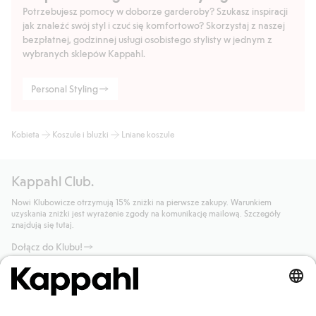
Potrzebujesz pomocy w doborze garderoby? Szukasz inspiracji
jak znaleźć swój styl i czuć się komfortowo? Skorzystaj z naszej
bezpłatnej, godzinnej usługi osobistego stylisty w jednym z
wybranych sklepów Kappahl.
Personal Styling
Kobieta
Koszule i bluzki
Lniane koszule
Kappahl Club.
Nowi Klubowicze otrzymują 15% zniżki na pierwsze zakupy. Warunkiem
uzyskania zniżki jest wyrażenie zgody na komunikację mailową. Szczegóły
znajdują się tutaj.
Dołącz do Klubu!