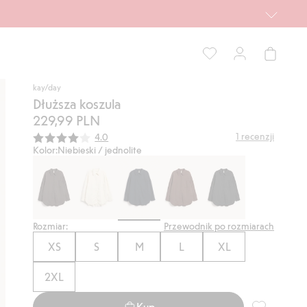
kay/day
Dłuższa koszula
229,99 PLN
Średnia ocena:
1
recenzji
4.0
Kolor:
Niebieski / jednolite
Rozmiar:
Przewodnik po rozmiarach
XS
S
M
L
XL
2XL
Kup