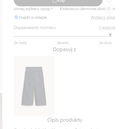
Dłuższa kosz
óźniej wybierz opcję +
Klubowiczu darmowa dostawa od 150 zł
Kup 
Znajdź w sklepie
Wybierz sklep
Dopasowanie rozmiaru
1
recenzji
5
Za mały
Idealny
Za duży
na
Na
Dopasuj z
5
podstawie
1
głosów
Opis produktu
Dżinsowe
kuloty