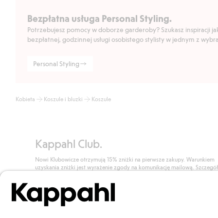
Bezpłatna usługa Personal Styling.
Potrzebujesz pomocy w doborze garderoby? Szukasz inspiracji jak 
bezpłatnej, godzinnej usługi osobistego stylisty w jednym z wyb
Personal Styling
Kobieta
Koszule i bluzki
Koszule
Kappahl Club.
Nowi Klubowicze otrzymują 15% zniżki na pierwsze zakupy. Warunkiem
uzyskania zniżki jest wyrażenie zgody na komunikację mailową. Szczegó
znajdują się tutaj.
Dołącz do Klubu!