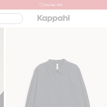
Final Sale -30%
Ważne przy zakupie min. 2 sztuk produktów włączonych w
ofertę, również z działu outlet do 10.8 w sklepach Kappahl i
Newbie oraz na kappahl.com. Ofert nie łączymy
Kobieta
Mężczyzna
Dziecko
Niemowlę
Newbie