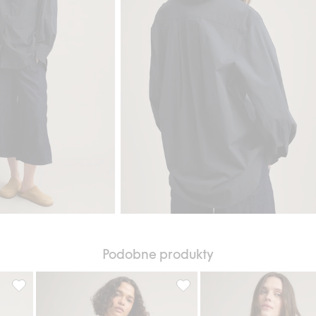
Podobne produkty
Koszula z mieszanki bawełny, Dodaj do listy ulubione
Koszula z mieszanki bawełny,