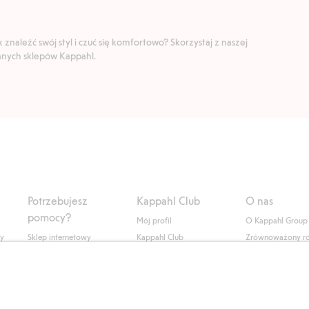
znaleźć swój styl i czuć się komfortowo? Skorzystaj z naszej
ranych sklepów Kappahl.
Potrzebujesz
Kappahl Club
O nas
pomocy?
Mój profil
O Kappahl Group
ły
Sklep internetowy
Kappahl Club
Zrównoważony r
Częste pytania
Warunki członkostwa
Praca u nas
Twoje zamówienie
Prasa i aktualnośc
Skontaktuj się z nami
Dostępność cyfro
Znajdź sklep