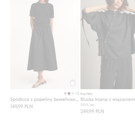
Kup
+2
kay/day
Spódnica z popeliny bawełnianej
Bluzka lniana z wiązaniem
100% len
149,99 PLN
249,99 PLN