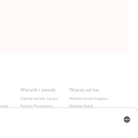
Warunki i zasady
Więcej od nas
Ogólne warunki zakupu
Newbie United Kingdom
ozwój
Polityka Prywatności
Newbie Global
Polityka plików cookie
Affiliate
i
Warunki #YesKappahl
#YesNewbie
wa