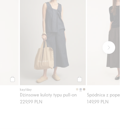
Kup
Kup
kay/day
Dżinsowe kuloty typu pull-on
229,99 PLN
149,99 PLN