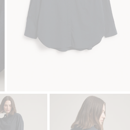
Klubowiczu darmowa dostawa od 150 zł
Kup teraz, a zapłać p