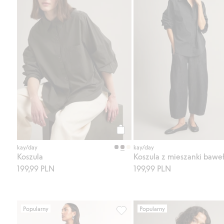
Kup
kay/day
kay/day
Koszula
Koszula z mieszanki bawe
199,99 PLN
199,99 PLN
Popularny
Popularny
Spódnica z popeliny bawełnianej