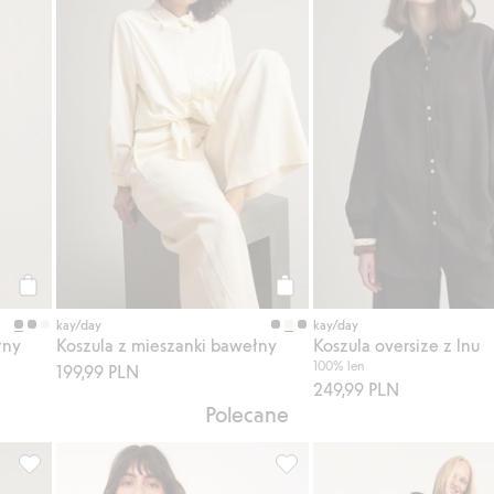
Kup
Kup
kay/day
kay/day
łny
Koszula z mieszanki bawełny
Koszula oversize z lnu
100% len
199,99 PLN
249,99 PLN
Polecane
, Dodaj do listy ulubione
Bluzka lniana z wiązaniem, Dodaj do listy ulubione
Koszula dżinsowa, Dodaj do l